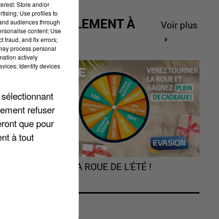
erest: Store and/or
tising; Use profiles to
ACTUELLEMENT À
tand audiences through
Voir plus
personalise content; Use
GAGNER
 fraud, and fix errors;
 may process personal
mation actively
vices; Identify devices
 sélectionnant
lement refuser
eront que pour
nt à tout
TOURNEZ LA ROUE DE L'ÉTÉ !