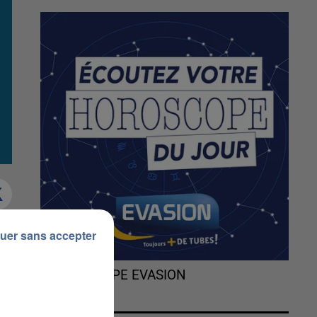
uer sans accepter
ué
r)
L'HOROSCOPE EVASION
z