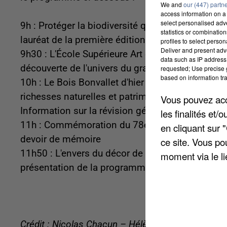
We and
our (447) partn
access information on a 
select personalised ad
9h : Protéger la biodiversité qui nous entoure - 
statistics or combinatio
lauréat de la première édition du Budget Particip
profiles to select person
Deliver and present adv
9h30 : L'École Supérieure Art et Design Amiens 
data such as IP address 
découverte de l'univers du graphisme
requested; Use precise g
based on information tra
10h : Le Bois Bonvallet d'hier à aujourd'hui - Vi
richesses naturelles et patrimoniales
Vous pouvez acce
Information sur la révision générale du Plan Lo
les finalités et
11h : Commémoration du 78ème anniversaire du T
en cliquant sur 
devoir de mémoire
ce site. Vous po
11h50 : L'envers du décor de la Comédie de Pica
moment via le li
présentation de la programmation culturelle
Crédit : Nicolas Chacun – Hélène Virat