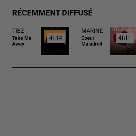
RÉCEMMENT DIFFUSÉ
TIBZ
MARINE
4h14
4h14
4h11
4h11
Take Me
Coeur
Away
Maladroit