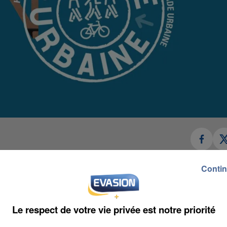
 A - entrée rue Zamenhof. Brigitte Fouré, maire
Contin
pole et Stéphane Descombes, adjoint au maire délég
penter la ville. L'occasion de découvrir (ou redécouvri
Le respect de votre vie privée est notre priorité
 visités. Le tout grâce à des acteurs locaux. Retrouve