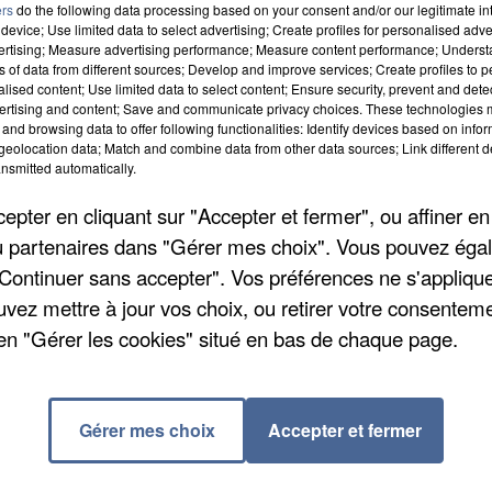
ers
do the following data processing based on your consent and/or our legitimate int
device; Use limited data to select advertising; Create profiles for personalised adver
vertising; Measure advertising performance; Measure content performance; Unders
Inauguration du projet « un nichoir dans mon école »,
ns of data from different sources; Develop and improve services; Create profiles to 
atif
alised content; Use limited data to select content; Ensure security, prevent and detect
ertising and content; Save and communicate privacy choices. These technologies
ouvre ses portes - Visite d'une école renommée et
and browsing data to offer following functionalities: Identify devices based on infor
eolocation data; Match and combine data from other data sources; Link different de
nsmitted automatically.
site guidée d'un lieu incontournable qui dissimule des
pter en cliquant sur "Accepter et fermer", ou affiner en
cal d'Urbanisme Définir ensemble la ville de demain
/ou partenaires dans "Gérer mes choix". Vous pouvez éga
rain de la Mort - Rendre hommage et faire vivre le
"Continuer sans accepter". Vos préférences ne s'appliqu
uvez mettre à jour vos choix, ou retirer votre consenteme
rdie - Découverte des coulisses du théâtre et
en "Gérer les cookies" situé en bas de chaque page.
Gérer mes choix
Accepter et fermer