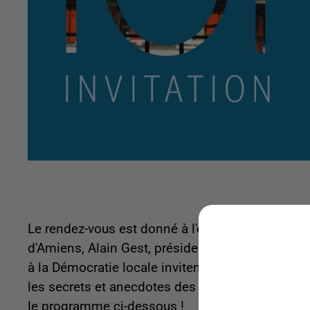
Le rendez-vous est donné à l'école Saint-Maurice
d'Amiens, Alain Gest, président d'Amiens Métro
à la Démocratie locale invitent les Amiénois à ar
les secrets et anecdotes des quartiers qui seront
le programme ci-dessous !