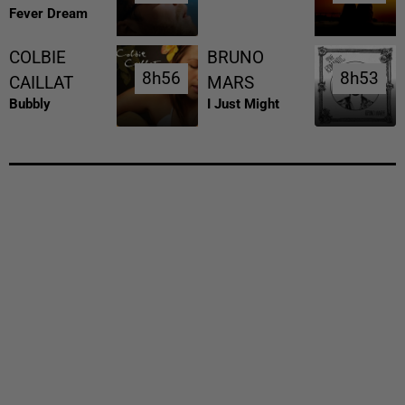
Fever Dream
COLBIE
BRUNO
8h56
8h56
8h53
8h53
CAILLAT
MARS
Bubbly
I Just Might