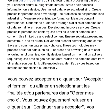
We and
our (447) partners
do the following data processing based on
your consent and/or our legitimate interest: Store and/or access
information on a device; Use limited data to select advertising; Create
profiles for personalised advertising; Use profiles to select personalised
advertising; Measure advertising performance; Measure content
performance; Understand audiences through statistics or combinations
of data from different sources; Develop and improve services; Create
profiles to personalise content; Use profiles to select personalised
content; Use limited data to select content; Ensure security, prevent and
detect fraud, and fix errors; Deliver and present advertising and content;
Save and communicate privacy choices. These technologies may
process personal data such as IP address and browsing data to offer
following functionalities: Identify devices based on information actively
requested; Use precise geolocation data; Match and combine data from
other data sources; Link different devices; Identify devices based on
information transmitted automatically.
APRÈS TOUTES CES CANICULES, LES REFUGES
DE FAUNE SAUVAGE SONT...
Vous pouvez accepter en cliquant sur "Accepter
et fermer", ou affiner en sélectionnant les
finalités et/ou partenaires dans "Gérer mes
choix". Vous pouvez également refuser en
cliquant sur "Continuer sans accepter". Vos