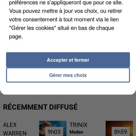
préférences ne s'appliqueront que pour ce site.
Vous pouvez mettre à jour vos choix, ou retirer
votre consentement à tout moment via le lien
"Gérer les cookies" situé en bas de chaque
page.
Accepter et fermer
L’UN DES FONDATEURS SUPPOSÉS DE LA DZ
Gérer mes choix
MAFIA INTERPELLÉ EN ALGÉRIE
RÉCEMMENT DIFFUSÉ
ALEX
TRINIX
9h03
9h03
8h59
8h59
Madan
WARREN