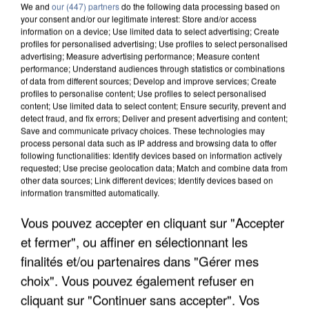
We and
our (447) partners
do the following data processing based on
your consent and/or our legitimate interest: Store and/or access
information on a device; Use limited data to select advertising; Create
profiles for personalised advertising; Use profiles to select personalised
advertising; Measure advertising performance; Measure content
performance; Understand audiences through statistics or combinations
of data from different sources; Develop and improve services; Create
profiles to personalise content; Use profiles to select personalised
content; Use limited data to select content; Ensure security, prevent and
detect fraud, and fix errors; Deliver and present advertising and content;
Save and communicate privacy choices. These technologies may
process personal data such as IP address and browsing data to offer
following functionalities: Identify devices based on information actively
requested; Use precise geolocation data; Match and combine data from
other data sources; Link different devices; Identify devices based on
information transmitted automatically.
APRÈS TOUTES CES CANICULES, LES REFUGES
Vous pouvez accepter en cliquant sur "Accepter
DE FAUNE SAUVAGE SONT...
et fermer", ou affiner en sélectionnant les
finalités et/ou partenaires dans "Gérer mes
choix". Vous pouvez également refuser en
cliquant sur "Continuer sans accepter". Vos