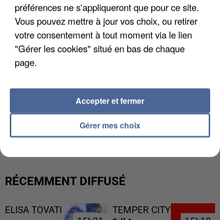
préférences ne s'appliqueront que pour ce site.
Vous pouvez mettre à jour vos choix, ou retirer
votre consentement à tout moment via le lien
"Gérer les cookies" situé en bas de chaque
page.
Accepter et fermer
L’UN DES FONDATEURS SUPPOSÉS DE LA DZ
Gérer mes choix
MAFIA INTERPELLÉ EN ALGÉRIE
RÉCEMMENT DIFFUSÉ
ELISA TOVATI
TEMPER CITY