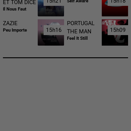
15h21
15h21
15h18
15h18
Self Aware
ET TOM DICE
Il Nous Faut
ZAZIE
PORTUGAL
15h16
15h16
15h09
15h09
Peu Importe
THE MAN
Feel It Still