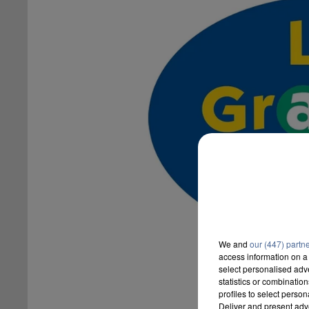
We and
our (447) partn
access information on a 
select personalised ad
statistics or combinatio
profiles to select person
Deliver and present adv