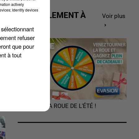
mation actively
vices; Identify devices
ACTUELLEMENT À
Voir plus
GAGNER
 sélectionnant
lement refuser
eront que pour
.
nt à tout
TOURNEZ LA ROUE DE L'ÉTÉ !