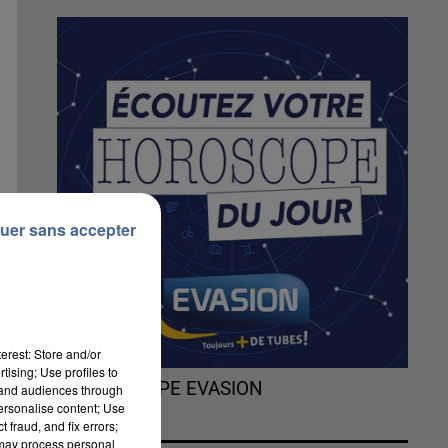
uer sans accepter
erest: Store and/or
tising; Use profiles to
L'HOROSCOPE EVASION
tand audiences through
personalise content; Use
 fraud, and fix errors;
 may process personal