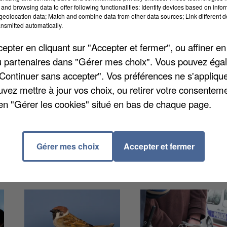
and browsing data to offer following functionalities: Identify devices based on infor
eolocation data; Match and combine data from other data sources; Link different de
nsmitted automatically.
pter en cliquant sur "Accepter et fermer", ou affiner en
/ou partenaires dans "Gérer mes choix". Vous pouvez éga
"Continuer sans accepter". Vos préférences ne s'appliqu
ns. C'est le dernier magasin de jouets du centre-ville
uvez mettre à jour vos choix, ou retirer votre consenteme
surpris personne, raconte Le Courrier Picard. En effet,
en "Gérer les cookies" situé en bas de chaque page.
 une salle de fitness qui viendra remplacer le magasin.
Gérer mes choix
Accepter et fermer