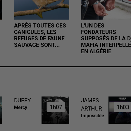
APRÈS TOUTES CES
L’UN DES
CANICULES, LES
FONDATEURS
REFUGES DE FAUNE
SUPPOSÉS DE LA D
SAUVAGE SONT...
MAFIA INTERPELL
EN ALGÉRIE
DUFFY
JAMES
1h07
1h07
1h03
1h03
Mercy
ARTHUR
Impossible