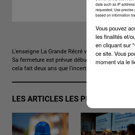
data such as IP address 
requested; Use precise g
based on information tra
Vous pouvez acce
les finalités et
en cliquant sur 
L'enseigne La Grande Récré va disparaître à Amie
ce site. Vous po
Sa fermeture est prévue début janvier et elle n'a 
moment via le li
cela fait deux ans que l'incertitude plane. C'est
LES ARTICLES LES PLUS VUS