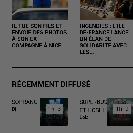
IL TUE SON FILS ET
INCENDIES : L’ÎLE-
ENVOIE DES PHOTOS
DE-FRANCE LANCE
À SON EX-
UN ÉLAN DE
COMPAGNE À NICE
SOLIDARITÉ AVEC
LES...
RÉCEMMENT DIFFUSÉ
SOPRANO
SUPERBUS
1h13
1h13
1h10
1h10
Dj
ET HOSHI
Lola