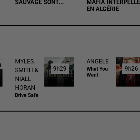
SAUVAGE SONT...
MAFIA INTERPELL
EN ALGÉRIE
MYLES
ANGELE
9h29
9h29
9h26
9h26
What You
SMITH &
Want
NIALL
HORAN
Drive Safe