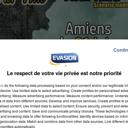
Contin
Le respect de votre vie privée est notre priorité
ers
do the following data processing based on your consent and/or our legitimate int
device; Use limited data to select advertising; Create profiles for personalised adver
vertising; Measure advertising performance; Measure content performance; Unders
ns of data from different sources; Develop and improve services; Create profiles to 
alised content; Use limited data to select content; Ensure security, prevent and detect
ertising and content; Save and communicate privacy choices. These technologies
journée : C'est ce que vous propose la société
and browsing data to offer following functionalities: Identify devices based on infor
u d'enquête intitulé « Sherlock Holmes géant dans la
eolocation data; Match and combine data from other data sources; Link different de
nsmitted automatically.