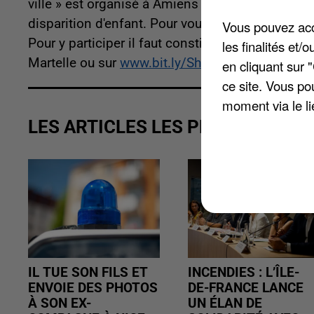
ville » est organisé à Amiens avec un scénario 
disparition d'enfant. Pour vous aider il y aura b
Vous pouvez acce
Pour y participer il faut constituer des équipes 
les finalités et
Martelle ou sur
www.bit.ly/SherlockAmiens1juin
en cliquant sur 
ce site. Vous po
moment via le li
LES ARTICLES LES PLUS VUS
IL TUE SON FILS ET
INCENDIES : L’ÎLE-
ENVOIE DES PHOTOS
DE-FRANCE LANCE
À SON EX-
UN ÉLAN DE