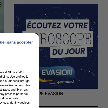
uer sans accepter
erest: Store and/or
tising; Use profiles to
tand audiences through
personalise content; Use
 fraud, and fix errors;
L'HOROSCOPE EVASION
 may process personal
mation actively
vices; Identify devices