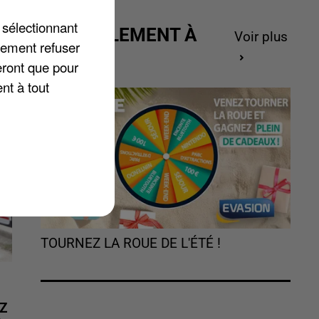
de
 sélectionnant
ACTUELLEMENT À
Voir plus
lement refuser
GAGNER
eront que pour
nt à tout
TOURNEZ LA ROUE DE L'ÉTÉ !
Z