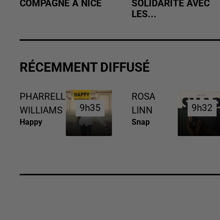
COMPAGNE À NICE
SOLIDARITÉ AVEC
LES...
RÉCEMMENT DIFFUSÉ
PHARRELL
ROSA
9h35
9h35
9h32
9h32
WILLIAMS
LINN
Happy
Snap