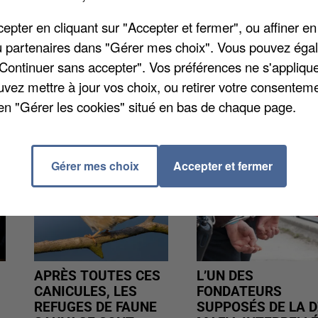
inédit. Vous serez plongés en 1892 dans une affaire 
ien évidemment des indices afin de découvrir la vérité.
pter en cliquant sur "Accepter et fermer", ou affiner en
de 2 à 6 joueurs. Vous pouvez acheter vos billets Chez
/ou partenaires dans "Gérer mes choix". Vous pouvez éga
.
"Continuer sans accepter". Vos préférences ne s'appliqu
uvez mettre à jour vos choix, ou retirer votre consenteme
en "Gérer les cookies" situé en bas de chaque page.
Gérer mes choix
Accepter et fermer
APRÈS TOUTES CES
L’UN DES
CANICULES, LES
FONDATEURS
REFUGES DE FAUNE
SUPPOSÉS DE LA D