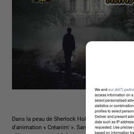
We and
our (447) partn
access information on a 
select personalised ad
statistics or combinatio
profiles to select person
Deliver and present adv
Dans la peau de Sherlock Holmes le temps d'une 
data such as IP address 
d'animation « Créanim' ». Samedi prochain un je
requested; Use precise g
based on information tra