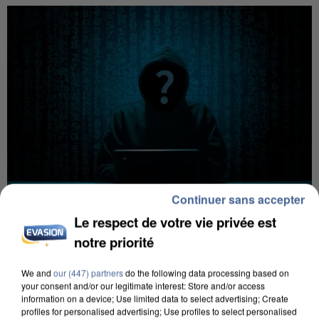
Continuer sans accepter
Le respect de votre vie privée est
notre priorité
7 août 2026
Les données de 300 000 clients dérobées à
We and
our (447) partners
do the following data processing based on
Intermarché après une...
your consent and/or our legitimate interest: Store and/or access
information on a device; Use limited data to select advertising; Create
Les données bancaires ne seraient pas
profiles for personalised advertising; Use profiles to select personalised