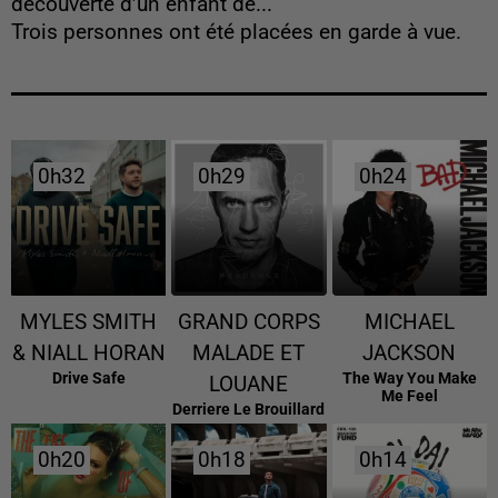
découverte d’un enfant de...
Trois personnes ont été placées en garde à vue.
0h32
0h32
0h29
0h29
0h24
0h24
MYLES SMITH
GRAND CORPS
MICHAEL
& NIALL HORAN
MALADE ET
JACKSON
Drive Safe
The Way You Make
LOUANE
Me Feel
Derriere Le Brouillard
0h20
0h20
0h18
0h18
0h14
0h14