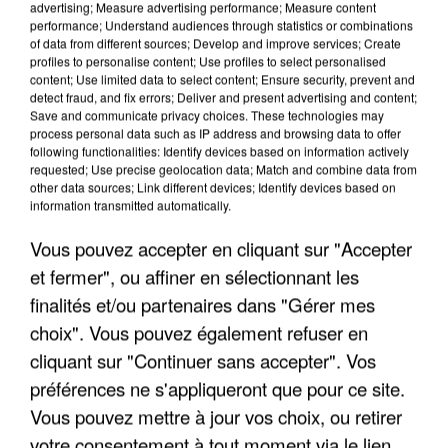
concernées.
advertising; Measure advertising performance; Measure content
performance; Understand audiences through statistics or combinations
of data from different sources; Develop and improve services; Create
profiles to personalise content; Use profiles to select personalised
content; Use limited data to select content; Ensure security, prevent and
detect fraud, and fix errors; Deliver and present advertising and content;
Save and communicate privacy choices. These technologies may
process personal data such as IP address and browsing data to offer
following functionalities: Identify devices based on information actively
requested; Use precise geolocation data; Match and combine data from
other data sources; Link different devices; Identify devices based on
information transmitted automatically.
Vous pouvez accepter en cliquant sur "Accepter
et fermer", ou affiner en sélectionnant les
finalités et/ou partenaires dans "Gérer mes
choix". Vous pouvez également refuser en
cliquant sur "Continuer sans accepter". Vos
7 août 2026
préférences ne s'appliqueront que pour ce site.
Un second cadre de la DZ Mafia interpellé en
Vous pouvez mettre à jour vos choix, ou retirer
Algérie
Un cofondateur du réseau avait été interpellé
votre consentement à tout moment via le lien