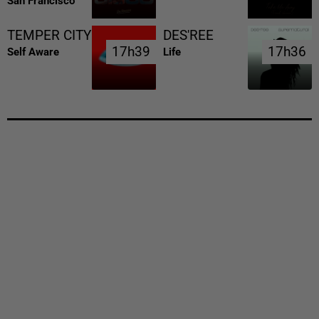
San Francisco
TEMPER CITY
DES'REE
17h39
17h39
17h36
17h36
Self Aware
Life