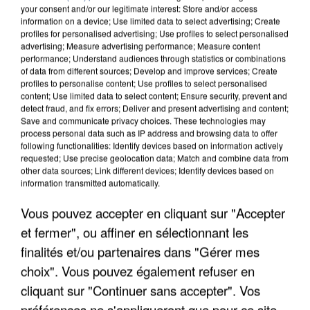
your consent and/or our legitimate interest: Store and/or access
information on a device; Use limited data to select advertising; Create
profiles for personalised advertising; Use profiles to select personalised
advertising; Measure advertising performance; Measure content
performance; Understand audiences through statistics or combinations
of data from different sources; Develop and improve services; Create
profiles to personalise content; Use profiles to select personalised
content; Use limited data to select content; Ensure security, prevent and
detect fraud, and fix errors; Deliver and present advertising and content;
Save and communicate privacy choices. These technologies may
process personal data such as IP address and browsing data to offer
following functionalities: Identify devices based on information actively
requested; Use precise geolocation data; Match and combine data from
other data sources; Link different devices; Identify devices based on
information transmitted automatically.
APRÈS TOUTES CES CANICULES, LES REFUGES
DE FAUNE SAUVAGE SONT...
Vous pouvez accepter en cliquant sur "Accepter
et fermer", ou affiner en sélectionnant les
finalités et/ou partenaires dans "Gérer mes
choix". Vous pouvez également refuser en
cliquant sur "Continuer sans accepter". Vos
préférences ne s'appliqueront que pour ce site.