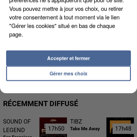
Vous pouvez mettre à jour vos choix, ou retirer
votre consentement à tout moment via le lien
"Gérer les cookies" situé en bas de chaque
page.
Accepter et fermer
L’UN DES FONDATEURS SUPPOSÉS DE LA DZ
MAFIA INTERPELLÉ EN ALGÉRIE
Gérer mes choix
RÉCEMMENT DIFFUSÉ
SOUND OF
TIBZ
17h50
17h50
17h48
17h48
Take Me Away
LEGEND