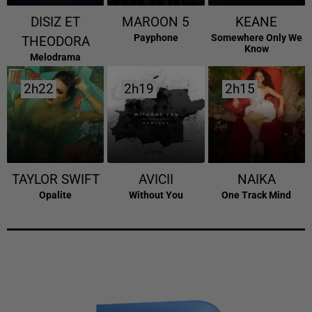
DISIZ ET
MAROON 5
KEANE
Payphone
Somewhere Only We
THEODORA
Know
Melodrama
2h22
2h22
2h19
2h19
2h15
2h15
TAYLOR SWIFT
AVICII
NAIKA
Opalite
Without You
One Track Mind