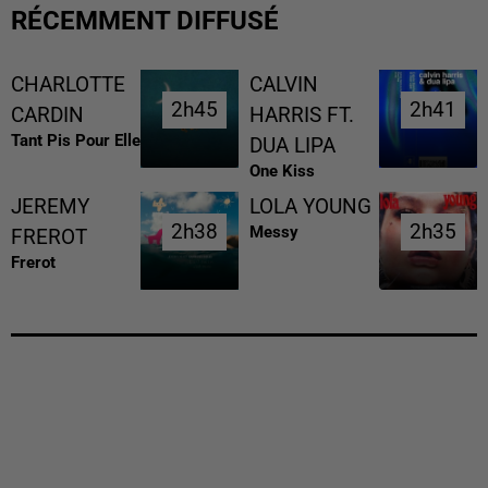
RÉCEMMENT DIFFUSÉ
CHARLOTTE
CALVIN
2h45
2h45
2h41
2h41
CARDIN
HARRIS FT.
Tant Pis Pour Elle
DUA LIPA
One Kiss
JEREMY
LOLA YOUNG
2h38
2h38
2h35
2h35
Messy
FREROT
Frerot