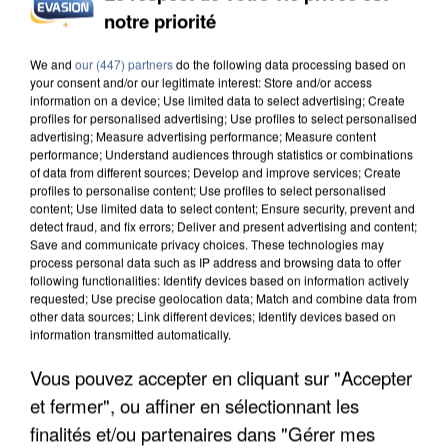
L’UN DES FONDATEURS SUPPOSÉS DE LA DZ
notre priorité
MAFIA INTERPELLÉ EN ALGÉRIE
We and
our (447) partners
do the following data processing based on
your consent and/or our legitimate interest: Store and/or access
information on a device; Use limited data to select advertising; Create
profiles for personalised advertising; Use profiles to select personalised
advertising; Measure advertising performance; Measure content
performance; Understand audiences through statistics or combinations
of data from different sources; Develop and improve services; Create
profiles to personalise content; Use profiles to select personalised
content; Use limited data to select content; Ensure security, prevent and
detect fraud, and fix errors; Deliver and present advertising and content;
Save and communicate privacy choices. These technologies may
process personal data such as IP address and browsing data to offer
following functionalities: Identify devices based on information actively
requested; Use precise geolocation data; Match and combine data from
other data sources; Link different devices; Identify devices based on
information transmitted automatically.
Vous pouvez accepter en cliquant sur "Accepter
UN SECOND CADRE DE LA DZ MAFIA
et fermer", ou affiner en sélectionnant les
INTERPELLÉ EN ALGÉRIE
finalités et/ou partenaires dans "Gérer mes