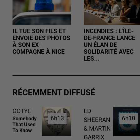
IL TUE SON FILS ET
INCENDIES : L’ÎLE-
ENVOIE DES PHOTOS
DE-FRANCE LANCE
À SON EX-
UN ÉLAN DE
COMPAGNE À NICE
SOLIDARITÉ AVEC
LES...
RÉCEMMENT DIFFUSÉ
GOTYE
ED
6h13
6h13
6h10
6h10
Somebody
SHEERAN
That Used
& MARTIN
To Know
GARRIX