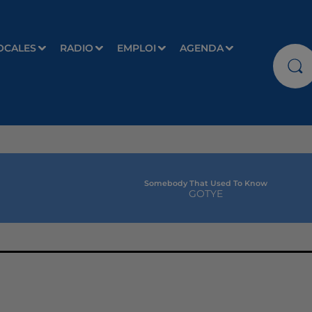
OCALES
RADIO
EMPLOI
AGENDA
Somebody That Used To Know
GOTYE