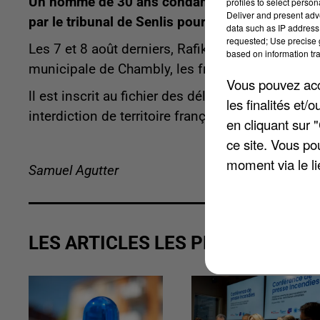
Un homme de 30 ans condamné ce lundi 8 décem
profiles to select person
Deliver and present adv
par le tribunal de Senlis pour agressions sexue
data such as IP address 
requested; Use precise g
Les 7 et 8 août derniers, Rafik Akharraz avait a
based on information tra
municipale de Chambly, les frappant et commet
Vous pouvez acce
ll est inscrit au fichier des délinquants sexuel
les finalités et
interdiction de territoire français de 10 ans a 
en cliquant sur 
ce site. Vous po
moment via le li
Samuel Agutter
LES ARTICLES LES PLUS VUS