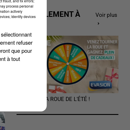
 fraud, and fix errors;
 may process personal
mation actively
ACTUELLEMENT À
Voir plus
vices; Identify devices
GAGNER
 sélectionnant
lement refuser
eront que pour
nt à tout
TOURNEZ LA ROUE DE L'ÉTÉ !