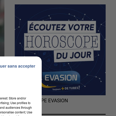
uer sans accepter
erest: Store and/or
L'HOROSCOPE EVASION
tising; Use profiles to
tand audiences through
personalise content; Use