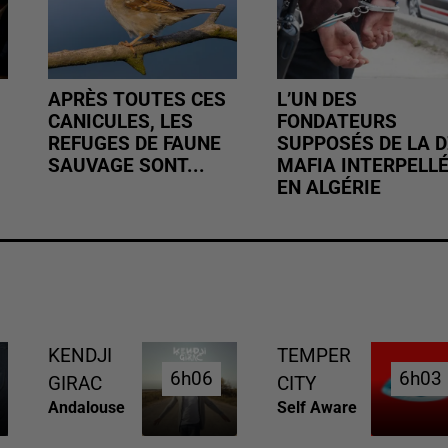
APRÈS TOUTES CES
L’UN DES
CANICULES, LES
FONDATEURS
REFUGES DE FAUNE
SUPPOSÉS DE LA D
SAUVAGE SONT...
MAFIA INTERPELL
EN ALGÉRIE
KENDJI
TEMPER
6h06
6h06
6h03
6h03
GIRAC
CITY
Andalouse
Self Aware