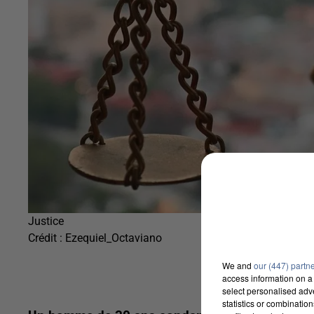
Justice
Crédit :
Ezequiel_Octaviano
We and
our (447) partn
access information on a 
select personalised ad
statistics or combinatio