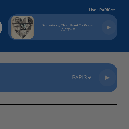
Live :
PARIS
Somebody That Used To Know
GOTYE
PARIS