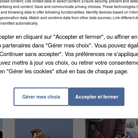
bre 2025 à 14 mois de prison dont 5 avec sursis
alised content; Use limited data to select content; Ensure security, prevent and detect
ertising and content; Save and communicate privacy choices. These technologies
lles sur mineurs.
and browsing data to offer following functionalities: Identify devices based on infor
eolocation data; Match and combine data from other data sources; Link different de
gressé quatre adolescents de 10 à 14 ans à la piscine
nsmitted automatically.
tant des attouchements.
pter en cliquant sur "Accepter et fermer", ou affiner en
s et devra indemniser chaque victime de 800 euros. Une
/ou partenaires dans "Gérer mes choix". Vous pouvez éga
également été prononcée.
"Continuer sans accepter". Vos préférences ne s'appliqu
uvez mettre à jour vos choix, ou retirer votre consenteme
en "Gérer les cookies" situé en bas de chaque page.
Gérer mes choix
Accepter et fermer