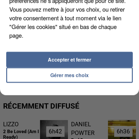
préférences ne s'appliqueront que pour ce site.
Vous pouvez mettre à jour vos choix, ou retirer
votre consentement à tout moment via le lien
"Gérer les cookies" situé en bas de chaque
page.
Accepter et fermer
L’UN DES FONDATEURS SUPPOSÉS DE LA DZ
MAFIA INTERPELLÉ EN ALGÉRIE
Gérer mes choix
RÉCEMMENT DIFFUSÉ
LIZZO
DANIEL
6h42
6h42
6h36
6h36
2 Be Loved (am I
POWTER
Ready)