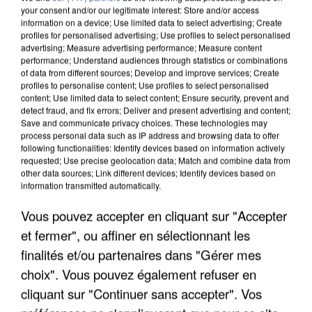
your consent and/or our legitimate interest: Store and/or access
information on a device; Use limited data to select advertising; Create
profiles for personalised advertising; Use profiles to select personalised
advertising; Measure advertising performance; Measure content
performance; Understand audiences through statistics or combinations
of data from different sources; Develop and improve services; Create
profiles to personalise content; Use profiles to select personalised
content; Use limited data to select content; Ensure security, prevent and
detect fraud, and fix errors; Deliver and present advertising and content;
Save and communicate privacy choices. These technologies may
process personal data such as IP address and browsing data to offer
following functionalities: Identify devices based on information actively
requested; Use precise geolocation data; Match and combine data from
other data sources; Link different devices; Identify devices based on
information transmitted automatically.
APRÈS TOUTES CES CANICULES, LES REFUGES
DE FAUNE SAUVAGE SONT...
Vous pouvez accepter en cliquant sur "Accepter
et fermer", ou affiner en sélectionnant les
finalités et/ou partenaires dans "Gérer mes
choix". Vous pouvez également refuser en
cliquant sur "Continuer sans accepter". Vos