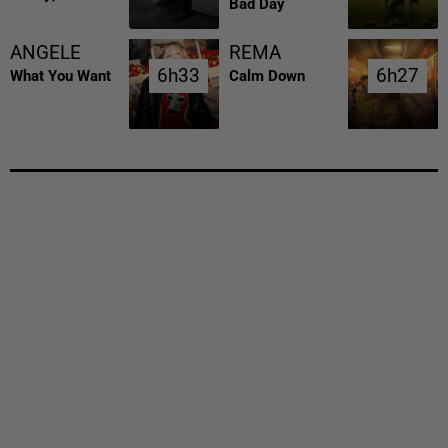
Bad Day
ANGELE
REMA
6h33
6h33
6h27
6h27
What You Want
Calm Down