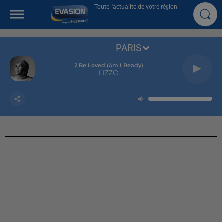
Toute l'actualité de votre région
PARIS
2 Be Loved (am I Ready)
LIZZO