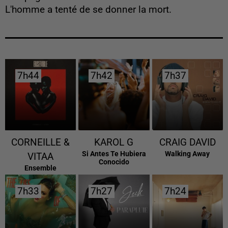
L'homme a tenté de se donner la mort.
7h44
7h44
7h42
7h42
7h37
7h37
CORNEILLE &
KAROL G
CRAIG DAVID
Si Antes Te Hubiera
Walking Away
VITAA
Conocido
Ensemble
7h33
7h33
7h27
7h27
7h24
7h24