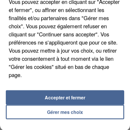
Vous pouvez accepter en cliquant sur "Accepter
Son corps a été retrouvé à cinq kilomètres de là.
et fermer", ou affiner en sélectionnant les
finalités et/ou partenaires dans "Gérer mes
choix". Vous pouvez également refuser en
cliquant sur "Continuer sans accepter". Vos
préférences ne s'appliqueront que pour ce site.
Vous pouvez mettre à jour vos choix, ou retirer
votre consentement à tout moment via le lien
"Gérer les cookies" situé en bas de chaque
page.
Accepter et fermer
5 août 2026
Gérer mes choix
L’un des fondateurs supposés de la DZ Mafia
interpellé en Algérie
Il est soupçonné d'y avoir mené ses opérations en