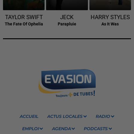
TAYLOR SWIFT
JECK
HARRY STYLES
The Fate Of Ophelia
Parapluie
As It Was
ACCUEIL
ACTUS LOCALES
RADIO
EMPLOI
AGENDA
PODCASTS