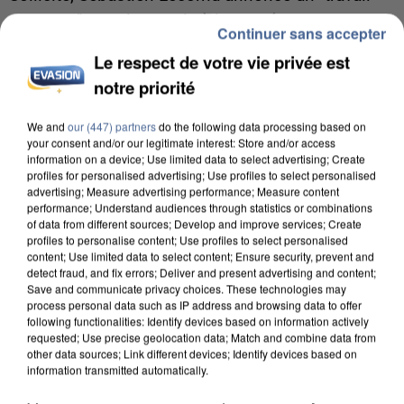
commun" avec les partis à la rentrée.
Continuer sans accepter
Le respect de votre vie privée est
notre priorité
We and
our (447) partners
do the following data processing based on
your consent and/or our legitimate interest: Store and/or access
information on a device; Use limited data to select advertising; Create
profiles for personalised advertising; Use profiles to select personalised
advertising; Measure advertising performance; Measure content
performance; Understand audiences through statistics or combinations
of data from different sources; Develop and improve services; Create
profiles to personalise content; Use profiles to select personalised
content; Use limited data to select content; Ensure security, prevent and
detect fraud, and fix errors; Deliver and present advertising and content;
Save and communicate privacy choices. These technologies may
process personal data such as IP address and browsing data to offer
following functionalities: Identify devices based on information actively
requested; Use precise geolocation data; Match and combine data from
6 août 2026
other data sources; Link different devices; Identify devices based on
information transmitted automatically.
Une touriste de l’Oise emportée par une coulée de
boue en Haute-Savoie