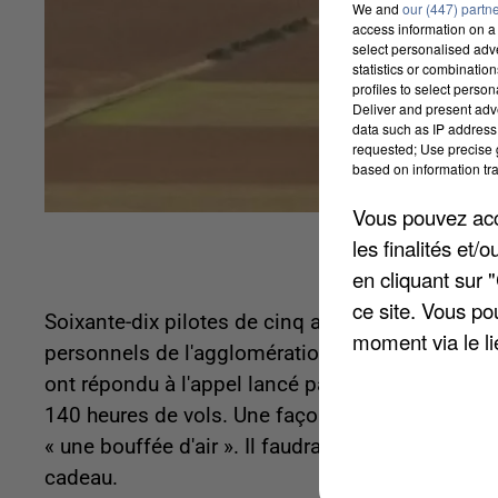
We and
our (447) partn
access information on a 
select personalised ad
statistics or combinatio
profiles to select person
Deliver and present adv
data such as IP address 
requested; Use precise g
based on information tra
Vous pouvez acce
les finalités et
en cliquant sur 
ce site. Vous po
Soixante-dix pilotes de cinq aéroclubs vont offr
moment via le li
personnels de l'agglomération meldoise qui sont
ont répondu à l'appel lancé par le Groupement 
140 heures de vols. Une façon pour eux de remerc
« une bouffée d'air ». Il faudra toutefois attendre 
cadeau.