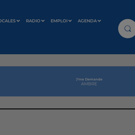
OCALES
RADIO
EMPLOI
AGENDA
J'me Demande
AMBRE