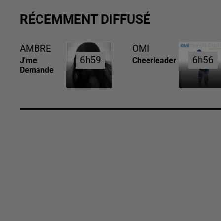
RÉCEMMENT DIFFUSÉ
AMBRE
OMI
6h59
6h59
6h56
6h56
J'me
Cheerleader
Demande