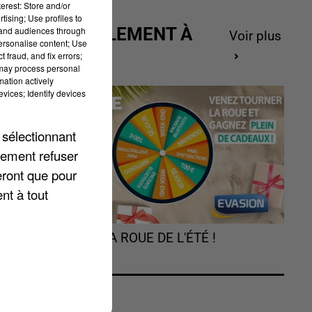
erest: Store and/or
tising; Use profiles to
ACTUELLEMENT À
tand audiences through
Voir plus
personalise content; Use
GAGNER
 fraud, and fix errors;
 may process personal
mation actively
vices; Identify devices
 sélectionnant
lement refuser
eront que pour
nt à tout
TOURNEZ LA ROUE DE L'ÉTÉ !
é