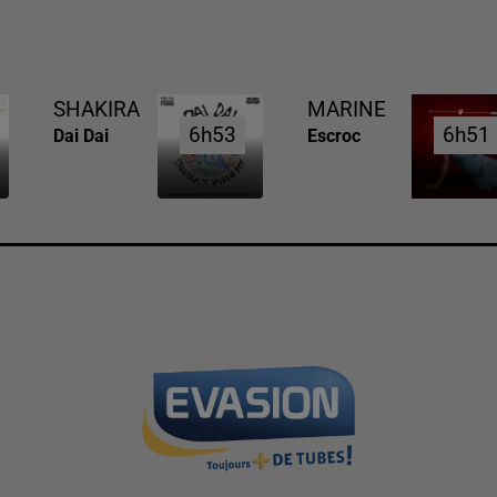
SHAKIRA
MARINE
6h53
6h53
6h51
6h51
Dai Dai
Escroc