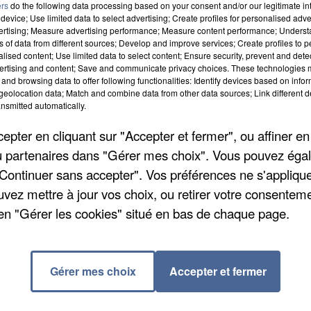
ers
do the following data processing based on your consent and/or our legitimate int
device; Use limited data to select advertising; Create profiles for personalised adver
vertising; Measure advertising performance; Measure content performance; Unders
ns of data from different sources; Develop and improve services; Create profiles to 
alised content; Use limited data to select content; Ensure security, prevent and detect
ertising and content; Save and communicate privacy choices. These technologies
and browsing data to offer following functionalities: Identify devices based on infor
eolocation data; Match and combine data from other data sources; Link different de
nsmitted automatically.
pter en cliquant sur "Accepter et fermer", ou affiner en
/ou partenaires dans "Gérer mes choix". Vous pouvez éga
"Continuer sans accepter". Vos préférences ne s'appliqu
uvez mettre à jour vos choix, ou retirer votre consenteme
ir quelque 500 vols de découvertes aux soignants et
en "Gérer les cookies" situé en bas de chaque page.
 en première ligne face à l'épidémie de Covid-19. Ils
des usagers de l'aérodrome de Meaux-Esbly et collect
ier les plus exposés au coronavirus et de leur offrir
Gérer mes choix
Accepter et fermer
la reprise de l'activité aérienne pour leur offrir ce