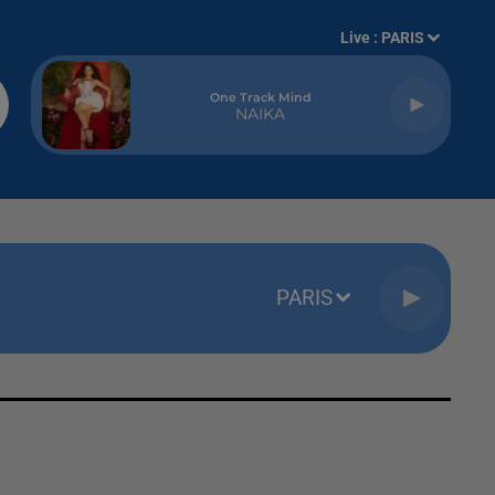
Live :
PARIS
One Track Mind
NAIKA
PARIS