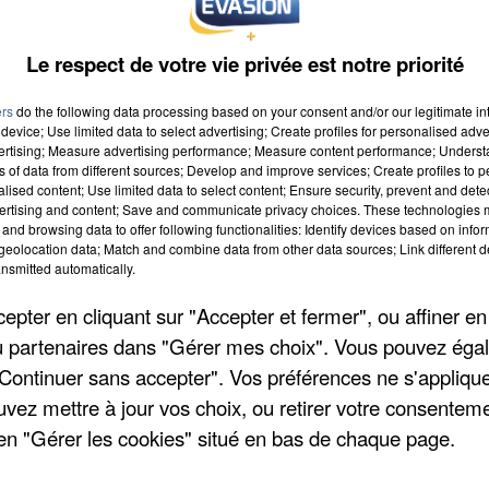
Le respect de votre vie privée est notre priorité
ers
do the following data processing based on your consent and/or our legitimate int
device; Use limited data to select advertising; Create profiles for personalised adver
vertising; Measure advertising performance; Measure content performance; Unders
ns of data from different sources; Develop and improve services; Create profiles to 
alised content; Use limited data to select content; Ensure security, prevent and detect
ertising and content; Save and communicate privacy choices. These technologies
and browsing data to offer following functionalities: Identify devices based on infor
eolocation data; Match and combine data from other data sources; Link different de
nsmitted automatically.
pter en cliquant sur "Accepter et fermer", ou affiner en
/ou partenaires dans "Gérer mes choix". Vous pouvez éga
"Continuer sans accepter". Vos préférences ne s'appliqu
uvez mettre à jour vos choix, ou retirer votre consenteme
en "Gérer les cookies" situé en bas de chaque page.