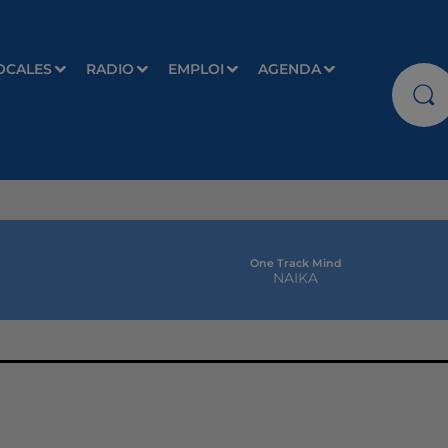
OCALES
RADIO
EMPLOI
AGENDA
One Track Mind
NAIKA