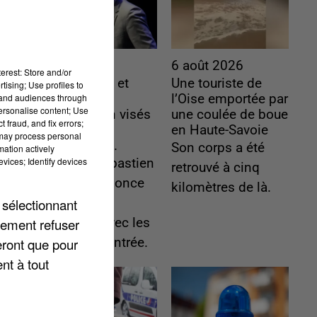
6 août 2026
6 août 2026
erest: Store and/or
Gabriel Attal et
Une touriste de
tising; Use profiles to
tand audiences through
Raphaël
l’Oise emportée par
personalise content; Use
Glucksmann visés
une coulée de boue
 fraud, and fix errors;
par des
en Haute-Savoie
 may process personal
ingérences...
Son corps a été
mation actively
vices; Identify devices
Sollicité, Sébastien
retrouvé à cinq
Lecornu annonce
kilomètres de là.
 sélectionnant
un "travail
lement refuser
commun" avec les
eront que pour
partis à la rentrée.
nt à tout