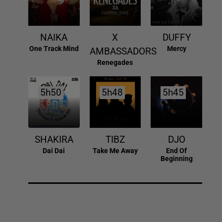
NAIKA
X
DUFFY
One Track Mind
Mercy
AMBASSADORS
Renegades
5h50
5h50
5h48
5h48
5h45
5h45
SHAKIRA
TIBZ
DJO
Dai Dai
Take Me Away
End Of
Beginning