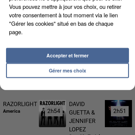
Vous pouvez mettre à jour vos choix, ou retirer
votre consentement à tout moment via le lien
"Gérer les cookies" situé en bas de chaque
page.
L’UN DES FONDATEURS SUPPOSÉS DE LA DZ
MAFIA INTERPELLÉ EN ALGÉRIE
Accepter et fermer
Gérer mes choix
RÉCEMMENT DIFFUSÉ
RAZORLIGHT
DAVID
2h54
2h54
2h51
2h51
America
GUETTA &
JENNIFER
LOPEZ