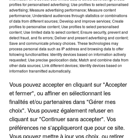
profiles for personalised advertising; Use profiles to select personalised
advertising; Measure advertising performance; Measure content
performance; Understand audiences through statistics or combinations
of data from different sources; Develop and improve services; Create
profiles to personalise content; Use profiles to select personalised
content; Use limited data to select content; Ensure security, prevent and
detect fraud, and fix errors; Deliver and present advertising and content;
Save and communicate privacy choices. These technologies may
process personal data such as IP address and browsing data to offer
following functionalities: Identify devices based on information actively
requested; Use precise geolocation data; Match and combine data from
UN SECOND CADRE DE LA DZ MAFIA
other data sources; Link different devices; Identify devices based on
INTERPELLÉ EN ALGÉRIE
information transmitted automatically.
Vous pouvez accepter en cliquant sur "Accepter
et fermer", ou affiner en sélectionnant les
finalités et/ou partenaires dans "Gérer mes
choix". Vous pouvez également refuser en
cliquant sur "Continuer sans accepter". Vos
préférences ne s'appliqueront que pour ce site.
Vous pouvez mettre à jour vos choix, ou retirer