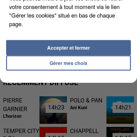
votre consentement à tout moment via le lien
"Gérer les cookies" situé en bas de chaque
page.
UNE TOURISTE DE L’OISE EMPORTÉE PAR UNE
Accepter et fermer
COULÉE DE BOUE EN HAUTE-SAVOIE
Gérer mes choix
RÉCEMMENT DIFFUSÉ
PIERRE
POLO & PAN
14h23
14h23
14h21
14h21
Ani Kuni
GARNIER
L'horizon
TEMPER CITY
CHAPPELL