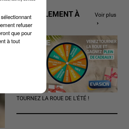
ACTUELLEMENT À
Voir plus
n
 sélectionnant
GAGNER
lement refuser
eront que pour
nt à tout
TOURNEZ LA ROUE DE L'ÉTÉ !