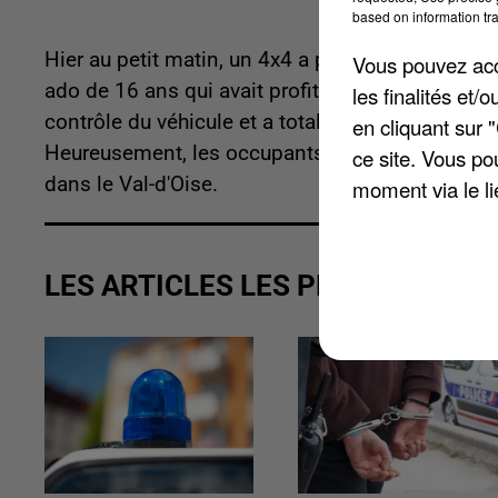
based on information tra
Hier au petit matin, un 4x4 a percuté le mur d'un
Vous pouvez acce
ado de 16 ans qui avait profité de l'absence de s
les finalités et
contrôle du véhicule et a totalement détruit la fa
en cliquant sur 
Heureusement, les occupants dormaient à l'étage.
ce site. Vous po
dans le Val-d'Oise.
moment via le li
LES ARTICLES LES PLUS VUS