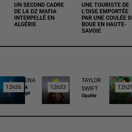
UN SECOND CADRE
UNE TOURISTE DE
DE LA DZ MAFIA
L’OISE EMPORTÉE
Z
INTERPELLÉ EN
PAR UNE COULÉE D
ALGÉRIE
BOUE EN HAUTE-
SAVOIE
HELENA
TAYLOR
12h36
12h36
12h33
12h33
12h2
12h2
Tout A
SWIFT
Changé
Opalite