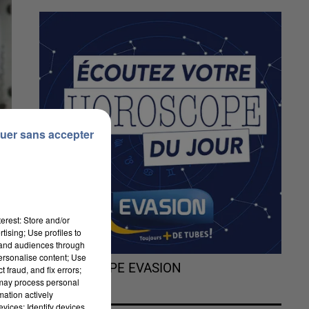
uer sans accepter
erest: Store and/or
tising; Use profiles to
tand audiences through
personalise content; Use
L'HOROSCOPE EVASION
 fraud, and fix errors;
 may process personal
mation actively
vices; Identify devices