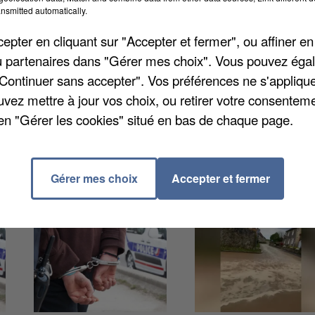
nsmitted automatically.
e maison et s'est retrouvé dans le salon ! Au volant, u
pter en cliquant sur "Accepter et fermer", ou affiner en
es parents pour prendre la voiture. Il a perdu le
/ou partenaires dans "Gérer mes choix". Vous pouvez éga
çade de l'habitation. La vitesse serait en cause.
"Continuer sans accepter". Vos préférences ne s'appliqu
 Le dossier sera traité par le parquet de Pontoise
uvez mettre à jour vos choix, ou retirer votre consenteme
en "Gérer les cookies" situé en bas de chaque page.
Gérer mes choix
Accepter et fermer