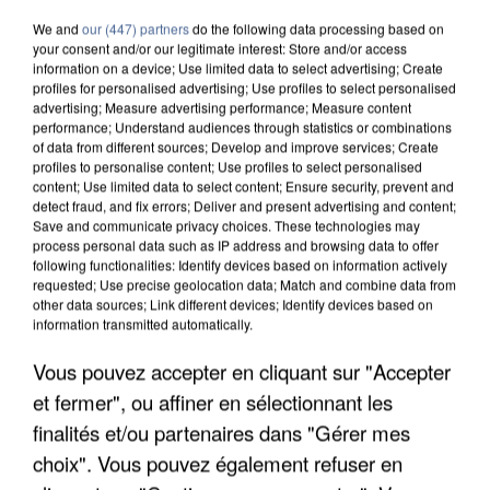
We and
our (447) partners
do the following data processing based on
your consent and/or our legitimate interest: Store and/or access
information on a device; Use limited data to select advertising; Create
profiles for personalised advertising; Use profiles to select personalised
advertising; Measure advertising performance; Measure content
performance; Understand audiences through statistics or combinations
of data from different sources; Develop and improve services; Create
profiles to personalise content; Use profiles to select personalised
content; Use limited data to select content; Ensure security, prevent and
detect fraud, and fix errors; Deliver and present advertising and content;
Save and communicate privacy choices. These technologies may
process personal data such as IP address and browsing data to offer
following functionalities: Identify devices based on information actively
requested; Use precise geolocation data; Match and combine data from
other data sources; Link different devices; Identify devices based on
information transmitted automatically.
UNE TOURISTE DE L’OISE EMPORTÉE PAR UNE
Vous pouvez accepter en cliquant sur "Accepter
COULÉE DE BOUE EN HAUTE-SAVOIE
et fermer", ou affiner en sélectionnant les
finalités et/ou partenaires dans "Gérer mes
choix". Vous pouvez également refuser en