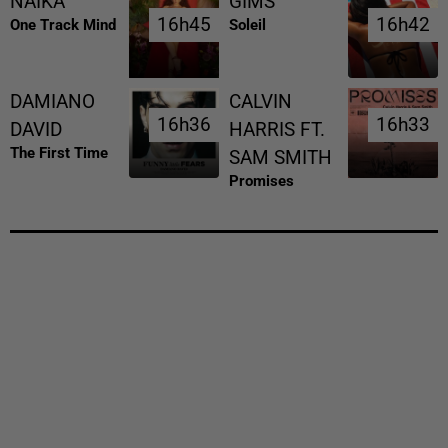
NAIKA
GIMS
16h45
16h45
16h42
16h42
One Track Mind
Soleil
DAMIANO
CALVIN
16h36
16h36
16h33
16h33
DAVID
HARRIS FT.
The First Time
SAM SMITH
Promises