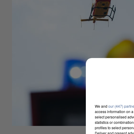
We and
our (447) partn
access information on a 
select personalised ad
statistics or combinatio
profiles to select person
Deliver and present adv