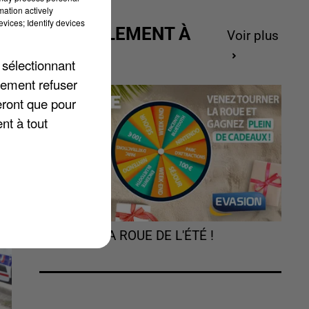
mation actively
vices; Identify devices
ACTUELLEMENT À
Voir plus
ès
GAGNER
 sélectionnant
lement refuser
eront que pour
nt à tout
TOURNEZ LA ROUE DE L'ÉTÉ !