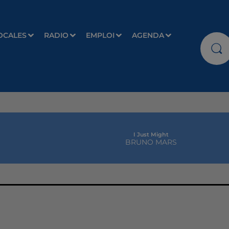
OCALES
RADIO
EMPLOI
AGENDA
I Just Might
BRUNO MARS