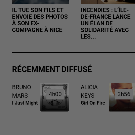
IL TUE SON FILS ET
INCENDIES : L’ÎLE-
ENVOIE DES PHOTOS
DE-FRANCE LANCE
À SON EX-
UN ÉLAN DE
COMPAGNE À NICE
SOLIDARITÉ AVEC
LES...
RÉCEMMENT DIFFUSÉ
BRUNO
ALICIA
4h00
4h00
3h56
3h56
MARS
KEYS
I Just Might
Girl On Fire