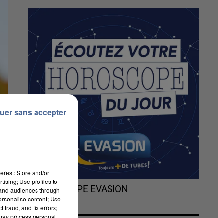
uer sans accepter
erest: Store and/or
tising; Use profiles to
L'HOROSCOPE EVASION
tand audiences through
personalise content; Use
 fraud, and fix errors;
 may process personal