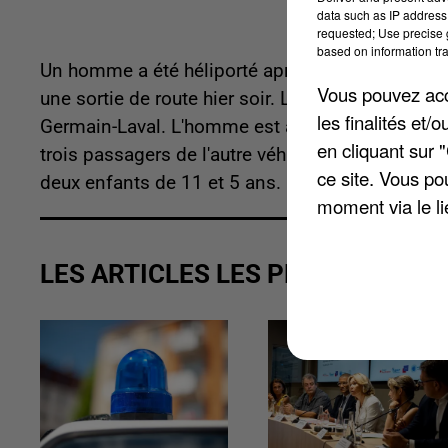
data such as IP address 
requested; Use precise g
based on information tra
Un homme a été héliporté après un accident de v
Vous pouvez acce
une sortie de route hier soir. La collision avec u
les finalités et
Germain-Laval. L'homme est actuellement en soin
en cliquant sur 
trois passagers de l'autre véhicule s'en sont de l
ce site. Vous po
deux enfants de 11 et 5 ans.
moment via le li
LES ARTICLES LES PLUS VUS