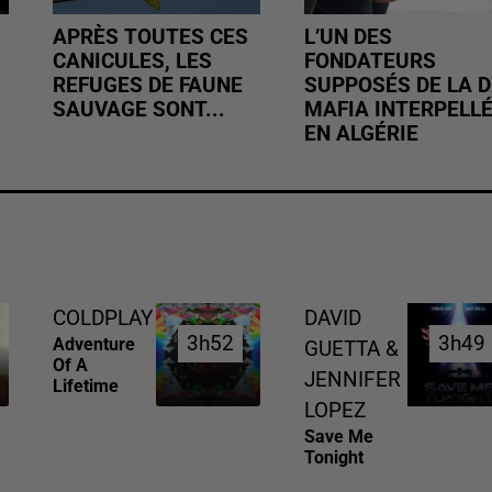
APRÈS TOUTES CES
L’UN DES
CANICULES, LES
FONDATEURS
REFUGES DE FAUNE
SUPPOSÉS DE LA D
SAUVAGE SONT...
MAFIA INTERPELL
EN ALGÉRIE
COLDPLAY
DAVID
3h52
3h52
3h49
3h49
Adventure
GUETTA &
Of A
JENNIFER
Lifetime
LOPEZ
Save Me
Tonight