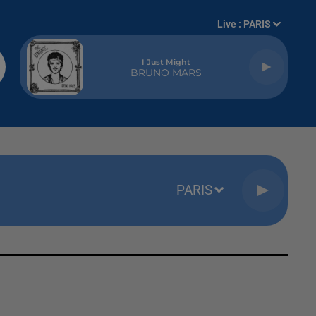
Live :
PARIS
I Just Might
BRUNO MARS
PARIS