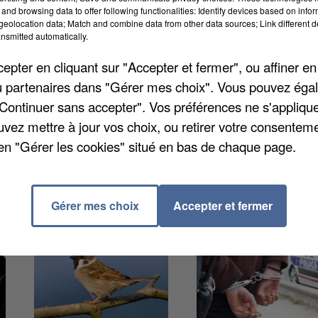
and browsing data to offer following functionalities: Identify devices based on infor
eolocation data; Match and combine data from other data sources; Link different de
nsmitted automatically.
oiture. Agé de 46 ans, il a été grièvement blessé apr
pter en cliquant sur "Accepter et fermer", ou affiner en
ne autre voiture s'est produite aux abord de Saint-
/ou partenaires dans "Gérer mes choix". Vous pouvez éga
 dans le centre hospitalier du Kremlin-Bicêtre. Les
"Continuer sans accepter". Vos préférences ne s'appliqu
eur côté sorti indemnes. Il s'agit d'une mère et de ses
uvez mettre à jour vos choix, ou retirer votre consenteme
en "Gérer les cookies" situé en bas de chaque page.
Gérer mes choix
Accepter et fermer