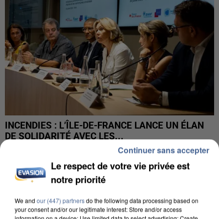
INCENDIES : L’ÎLE-DE-FRANCE LANCE UN ÉLAN
DE SOLIDARITÉ AVEC LES...
Continuer sans accepter
Le respect de votre vie privée est
notre priorité
We and
our (447) partners
do the following data processing based on
your consent and/or our legitimate interest: Store and/or access
information on a device; Use limited data to select advertising; Create