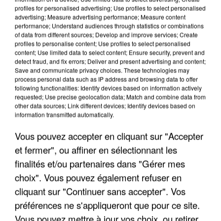
profiles for personalised advertising; Use profiles to select personalised
advertising; Measure advertising performance; Measure content
performance; Understand audiences through statistics or combinations
of data from different sources; Develop and improve services; Create
profiles to personalise content; Use profiles to select personalised
content; Use limited data to select content; Ensure security, prevent and
detect fraud, and fix errors; Deliver and present advertising and content;
Save and communicate privacy choices. These technologies may
process personal data such as IP address and browsing data to offer
following functionalities: Identify devices based on information actively
APRÈS TOUTES CES CANICULES, LES REFUGES
requested; Use precise geolocation data; Match and combine data from
other data sources; Link different devices; Identify devices based on
DE FAUNE SAUVAGE SONT...
information transmitted automatically.
Vous pouvez accepter en cliquant sur "Accepter
et fermer", ou affiner en sélectionnant les
finalités et/ou partenaires dans "Gérer mes
choix". Vous pouvez également refuser en
cliquant sur "Continuer sans accepter". Vos
préférences ne s'appliqueront que pour ce site.
Vous pouvez mettre à jour vos choix, ou retirer