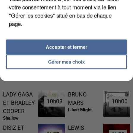
votre consentement à tout moment via le lien
"Gérer les cookies" situé en bas de chaque
page.
L’UN DES FONDATEURS SUPPOSÉS DE LA DZ
MAFIA INTERPELLÉ EN ALGÉRIE
Accepter et fermer
Gérer mes choix
RÉCEMMENT DIFFUSÉ
LADY GAGA
BRUNO
10h03
10h03
10h00
10h00
ET BRADLEY
MARS
I Just Might
COOPER
Shallow
DISIZ ET
LEWIS