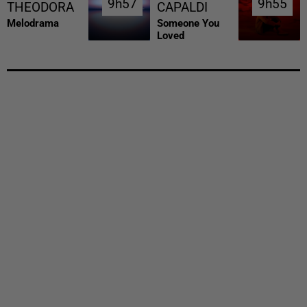
9h57
9h57
9h55
9h55
THEODORA
CAPALDI
Melodrama
Someone You
Loved