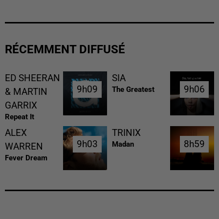
RÉCEMMENT DIFFUSÉ
ED SHEERAN
SIA
9h09
9h09
9h06
9h06
The Greatest
& MARTIN
GARRIX
Repeat It
ALEX
TRINIX
9h03
9h03
8h59
8h59
Madan
WARREN
Fever Dream