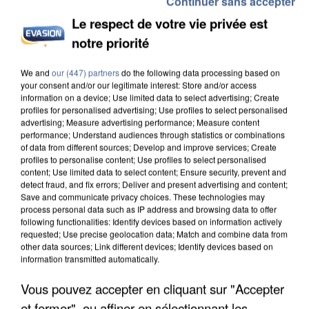
Continuer sans accepter
Le respect de votre vie privée est
notre priorité
INCENDIES : L’ÎLE-DE-FRANCE LANCE UN ÉLAN
We and
our (447) partners
do the following data processing based on
DE SOLIDARITÉ AVEC LES...
your consent and/or our legitimate interest: Store and/or access
information on a device; Use limited data to select advertising; Create
profiles for personalised advertising; Use profiles to select personalised
advertising; Measure advertising performance; Measure content
performance; Understand audiences through statistics or combinations
of data from different sources; Develop and improve services; Create
profiles to personalise content; Use profiles to select personalised
content; Use limited data to select content; Ensure security, prevent and
detect fraud, and fix errors; Deliver and present advertising and content;
Save and communicate privacy choices. These technologies may
process personal data such as IP address and browsing data to offer
following functionalities: Identify devices based on information actively
requested; Use precise geolocation data; Match and combine data from
other data sources; Link different devices; Identify devices based on
information transmitted automatically.
Vous pouvez accepter en cliquant sur "Accepter
et fermer", ou affiner en sélectionnant les