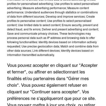
profiles for personalised advertising; Use profiles to select personalised
advertising; Measure advertising performance; Measure content
performance; Understand audiences through statistics or combinations
of data from different sources; Develop and improve services; Create
profiles to personalise content; Use profiles to select personalised
content; Use limited data to select content; Ensure security, prevent and
detect fraud, and fix errors; Deliver and present advertising and content;
Save and communicate privacy choices. These technologies may
process personal data such as IP address and browsing data to offer
following functionalities: Identify devices based on information actively
requested; Use precise geolocation data; Match and combine data from
APRÈS TOUTES CES CANICULES, LES REFUGES
other data sources; Link different devices; Identify devices based on
DE FAUNE SAUVAGE SONT...
information transmitted automatically.
Vous pouvez accepter en cliquant sur "Accepter
et fermer", ou affiner en sélectionnant les
finalités et/ou partenaires dans "Gérer mes
choix". Vous pouvez également refuser en
cliquant sur "Continuer sans accepter". Vos
préférences ne s'appliqueront que pour ce site.
Vous pouvez mettre à jour vos choix, ou retirer