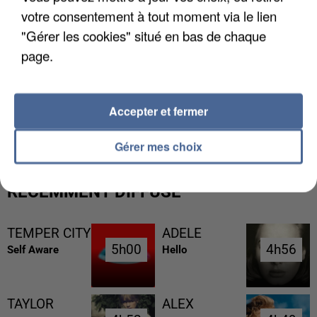
votre consentement à tout moment via le lien
"Gérer les cookies" situé en bas de chaque
page.
L’UN DES FONDATEURS SUPPOSÉS DE LA DZ
Accepter et fermer
MAFIA INTERPELLÉ EN ALGÉRIE
Gérer mes choix
RÉCEMMENT DIFFUSÉ
TEMPER CITY
ADELE
5h00
5h00
4h56
4h56
Self Aware
Hello
TAYLOR
ALEX