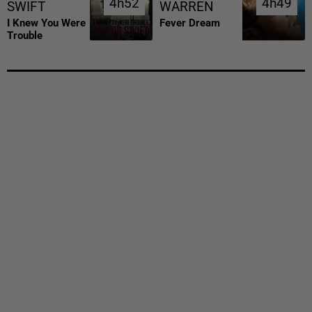
4h52
4h52
4h49
4h49
SWIFT
WARREN
I Knew You Were
Fever Dream
Trouble