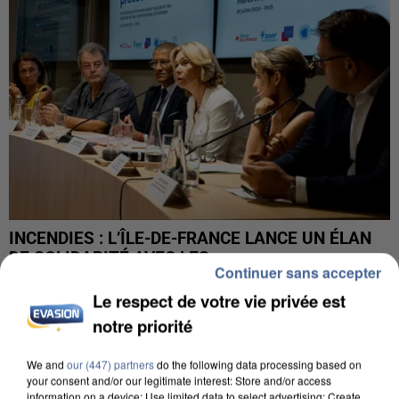
INCENDIES : L’ÎLE-DE-FRANCE LANCE UN ÉLAN
DE SOLIDARITÉ AVEC LES...
Continuer sans accepter
Le respect de votre vie privée est
notre priorité
We and
our (447) partners
do the following data processing based on
your consent and/or our legitimate interest: Store and/or access
information on a device; Use limited data to select advertising; Create