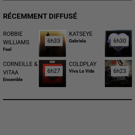
RÉCEMMENT DIFFUSÉ
ROBBIE
KATSEYE
6h33
6h33
6h30
6h30
Gabriela
WILLIAMS
Feel
CORNEILLE &
COLDPLAY
6h27
6h27
6h23
6h23
Viva La Vida
VITAA
Ensemble