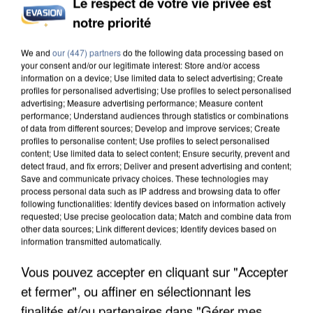
Le respect de votre vie privée est
notre priorité
APRÈS TOUTES CES CANICULES, LES REFUGES
DE FAUNE SAUVAGE SONT...
We and
our (447) partners
do the following data processing based on
your consent and/or our legitimate interest: Store and/or access
information on a device; Use limited data to select advertising; Create
profiles for personalised advertising; Use profiles to select personalised
advertising; Measure advertising performance; Measure content
performance; Understand audiences through statistics or combinations
of data from different sources; Develop and improve services; Create
profiles to personalise content; Use profiles to select personalised
content; Use limited data to select content; Ensure security, prevent and
detect fraud, and fix errors; Deliver and present advertising and content;
Save and communicate privacy choices. These technologies may
process personal data such as IP address and browsing data to offer
following functionalities: Identify devices based on information actively
requested; Use precise geolocation data; Match and combine data from
other data sources; Link different devices; Identify devices based on
information transmitted automatically.
Vous pouvez accepter en cliquant sur "Accepter
et fermer", ou affiner en sélectionnant les
L’UN DES FONDATEURS SUPPOSÉS DE LA DZ
finalités et/ou partenaires dans "Gérer mes