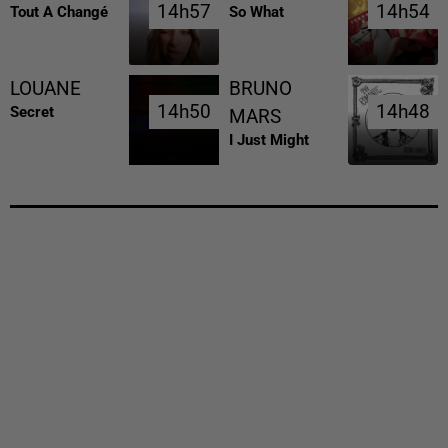
14h57
14h57
14h54
14h54
Tout A Changé
So What
LOUANE
BRUNO
14h50
14h50
14h48
14h48
Secret
MARS
I Just Might