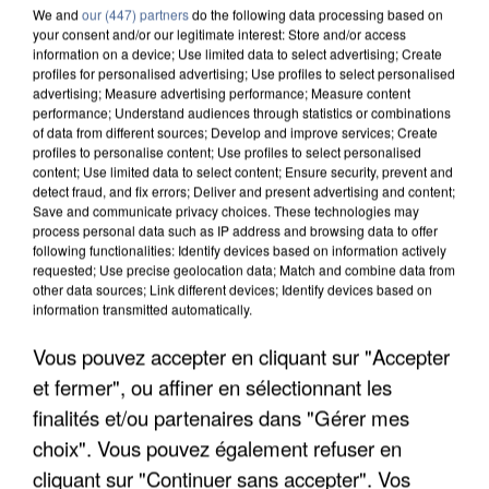
We and
our (447) partners
do the following data processing based on
your consent and/or our legitimate interest: Store and/or access
information on a device; Use limited data to select advertising; Create
profiles for personalised advertising; Use profiles to select personalised
advertising; Measure advertising performance; Measure content
performance; Understand audiences through statistics or combinations
of data from different sources; Develop and improve services; Create
profiles to personalise content; Use profiles to select personalised
content; Use limited data to select content; Ensure security, prevent and
detect fraud, and fix errors; Deliver and present advertising and content;
Save and communicate privacy choices. These technologies may
process personal data such as IP address and browsing data to offer
following functionalities: Identify devices based on information actively
requested; Use precise geolocation data; Match and combine data from
other data sources; Link different devices; Identify devices based on
information transmitted automatically.
APRÈS TOUTES CES CANICULES, LES REFUGES
Vous pouvez accepter en cliquant sur "Accepter
DE FAUNE SAUVAGE SONT...
et fermer", ou affiner en sélectionnant les
finalités et/ou partenaires dans "Gérer mes
choix". Vous pouvez également refuser en
cliquant sur "Continuer sans accepter". Vos