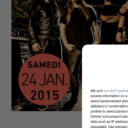
We and
our (447) partn
access information on a 
select personalised ad
statistics or combinatio
profiles to select person
Deliver and present adv
data such as IP address 
requested; Use precise g