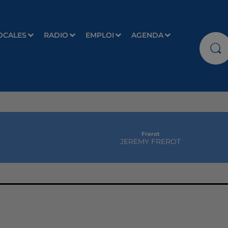
OCALES
RADIO
EMPLOI
AGENDA
Frerot
JEREMY FREROT