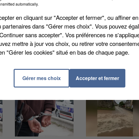
nsmitted automatically.
5, l'Espace culturel Saint-André, à Abbeville, organise
pter en cliquant sur "Accepter et fermer", ou affiner en
 les Waverly Lies North, originaires d'Abbeville
/ou partenaires dans "Gérer mes choix". Vous pouvez éga
sif. Ils seront suivis du quatuor Altered Beast,
"Continuer sans accepter". Vos préférences ne s'appliqu
Rock et Heavy Metal. Finalement, le groupe Loudblast
uvez mettre à jour vos choix, ou retirer votre consenteme
d'infos au 03 22 20 26 86.
en "Gérer les cookies" situé en bas de chaque page.
Gérer mes choix
Accepter et fermer