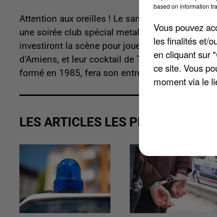
based on information tra
Attention aux oreilles ! Le samedi 24 janvier 201
Vous pouvez acce
une soirée club spécial metal. A Partir de 20h30,
les finalités et
investiront la scène pour jouer leur metal progres
en cliquant sur 
d'Amiens, et leur cocktail de Trash Metal, Hard 
ce site. Vous po
formé en 1985, fera son entrée sur scène. Plus 
moment via le li
LES ARTICLES LES PLUS VUS