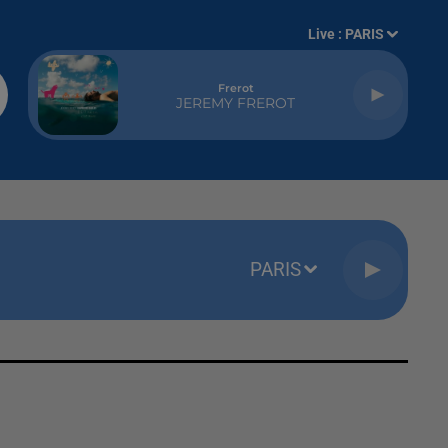
Live :
PARIS
Frerot
JEREMY FREROT
PARIS