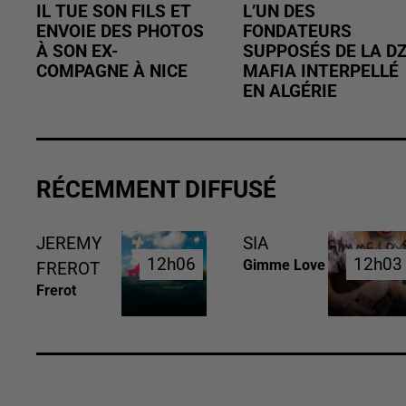
IL TUE SON FILS ET
L’UN DES
ENVOIE DES PHOTOS
FONDATEURS
À SON EX-
SUPPOSÉS DE LA D
COMPAGNE À NICE
MAFIA INTERPELLÉ
EN ALGÉRIE
RÉCEMMENT DIFFUSÉ
JEREMY
SIA
12h06
12h06
12h03
12h03
Gimme Love
FREROT
Frerot