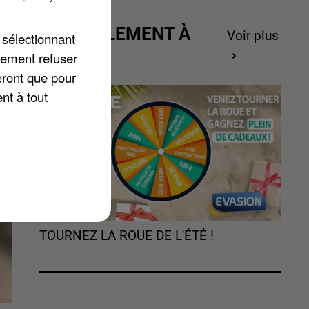
ACTUELLEMENT À
Voir plus
 sélectionnant
GAGNER
lement refuser
eront que pour
,
nt à tout
TOURNEZ LA ROUE DE L'ÉTÉ !