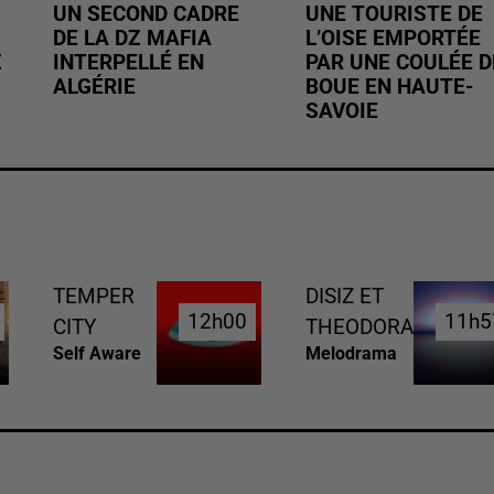
UN SECOND CADRE
UNE TOURISTE DE
DE LA DZ MAFIA
L’OISE EMPORTÉE
Z
INTERPELLÉ EN
PAR UNE COULÉE D
ALGÉRIE
BOUE EN HAUTE-
SAVOIE
TEMPER
DISIZ ET
12h00
12h00
11h5
11h5
CITY
THEODORA
Self Aware
Melodrama