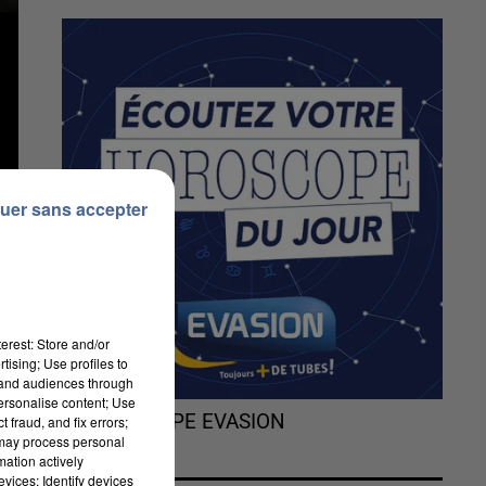
uer sans accepter
erest: Store and/or
tising; Use profiles to
tand audiences through
personalise content; Use
L'HOROSCOPE EVASION
 fraud, and fix errors;
 may process personal
mation actively
vices; Identify devices