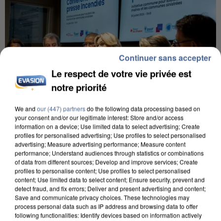
Continuer sans accepter
Le respect de votre vie privée est
notre priorité
We and
our (447) partners
do the following data processing based on
your consent and/or our legitimate interest: Store and/or access
information on a device; Use limited data to select advertising; Create
profiles for personalised advertising; Use profiles to select personalised
INCENDIES : L’ÎLE-DE-FRANCE LANCE UN ÉLAN
advertising; Measure advertising performance; Measure content
DE SOLIDARITÉ AVEC LES...
performance; Understand audiences through statistics or combinations
of data from different sources; Develop and improve services; Create
profiles to personalise content; Use profiles to select personalised
content; Use limited data to select content; Ensure security, prevent and
detect fraud, and fix errors; Deliver and present advertising and content;
Save and communicate privacy choices. These technologies may
process personal data such as IP address and browsing data to offer
following functionalities: Identify devices based on information actively