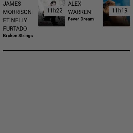
JAMES
ALEX
11h22
11h22
11h19
11h19
MORRISON
WARREN
Fever Dream
ET NELLY
FURTADO
Broken Strings