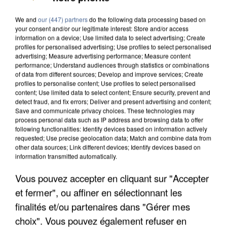
We and
our (447) partners
do the following data processing based on
your consent and/or our legitimate interest: Store and/or access
information on a device; Use limited data to select advertising; Create
profiles for personalised advertising; Use profiles to select personalised
advertising; Measure advertising performance; Measure content
performance; Understand audiences through statistics or combinations
of data from different sources; Develop and improve services; Create
profiles to personalise content; Use profiles to select personalised
content; Use limited data to select content; Ensure security, prevent and
detect fraud, and fix errors; Deliver and present advertising and content;
Save and communicate privacy choices. These technologies may
process personal data such as IP address and browsing data to offer
following functionalities: Identify devices based on information actively
requested; Use precise geolocation data; Match and combine data from
other data sources; Link different devices; Identify devices based on
information transmitted automatically.
Vous pouvez accepter en cliquant sur "Accepter
UN SECOND CADRE DE LA DZ MAFIA
et fermer", ou affiner en sélectionnant les
INTERPELLÉ EN ALGÉRIE
finalités et/ou partenaires dans "Gérer mes
choix". Vous pouvez également refuser en