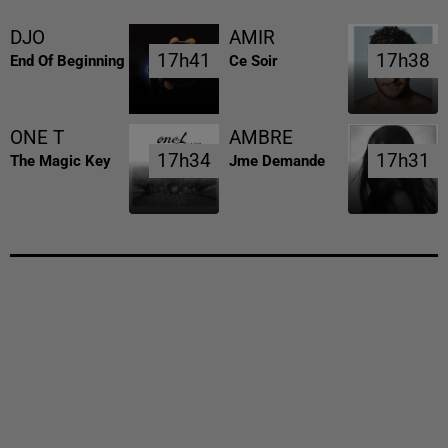
DJO
AMIR
17h41
17h41
17h38
17h38
End Of Beginning
Ce Soir
ONE T
AMBRE
17h34
17h34
17h31
17h31
The Magic Key
Jme Demande