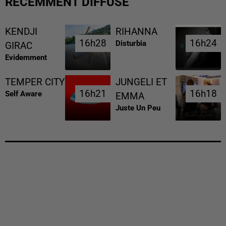
RÉCEMMENT DIFFUSÉ
KENDJI
RIHANNA
16h28
16h28
16h24
16h24
Disturbia
GIRAC
Evidemment
TEMPER CITY
JUNGELI ET
16h21
16h21
16h18
16h18
Self Aware
EMMA
Juste Un Peu