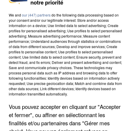
INCENDIES : L’ÎLE-DE-FRANCE LANCE UN ÉLAN
notre priorité
DE SOLIDARITÉ AVEC LES...
We and
our (447) partners
do the following data processing based on
your consent and/or our legitimate interest: Store and/or access
information on a device; Use limited data to select advertising; Create
profiles for personalised advertising; Use profiles to select personalised
advertising; Measure advertising performance; Measure content
performance; Understand audiences through statistics or combinations
of data from different sources; Develop and improve services; Create
profiles to personalise content; Use profiles to select personalised
content; Use limited data to select content; Ensure security, prevent and
detect fraud, and fix errors; Deliver and present advertising and content;
Save and communicate privacy choices. These technologies may
process personal data such as IP address and browsing data to offer
following functionalities: Identify devices based on information actively
requested; Use precise geolocation data; Match and combine data from
other data sources; Link different devices; Identify devices based on
information transmitted automatically.
Vous pouvez accepter en cliquant sur "Accepter
APRÈS TOUTES CES CANICULES, LES REFUGES
et fermer", ou affiner en sélectionnant les
DE FAUNE SAUVAGE SONT...
finalités et/ou partenaires dans "Gérer mes
choix". Vous pouvez également refuser en