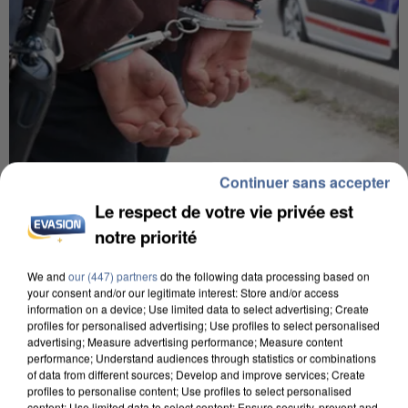
Continuer sans accepter
7 août 2026
Le respect de votre vie privée est
Un second cadre de la DZ Mafia interpellé en
Algérie
notre priorité
Un cofondateur du réseau avait été interpellé
We and
our (447) partners
do the following data processing based on
quelques jours plus tôt.
your consent and/or our legitimate interest: Store and/or access
information on a device; Use limited data to select advertising; Create
profiles for personalised advertising; Use profiles to select personalised
advertising; Measure advertising performance; Measure content
performance; Understand audiences through statistics or combinations
of data from different sources; Develop and improve services; Create
profiles to personalise content; Use profiles to select personalised
content; Use limited data to select content; Ensure security, prevent and