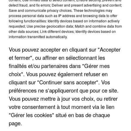
detect fraud, and fix errors; Deliver and present advertising and content;
Save and communicate privacy choices. These technologies may
process personal data such as IP address and browsing data to offer
following functionalities: Identify devices based on information actively
requested; Use precise geolocation data; Match and combine data from
other data sources; Link different devices; Identify devices based on
information transmitted automatically.
Vous pouvez accepter en cliquant sur "Accepter
et fermer", ou affiner en sélectionnant les
finalités et/ou partenaires dans "Gérer mes
6 août 2026
choix". Vous pouvez également refuser en
Gabriel Attal et Raphaël Glucksmann visés par des
ingérences...
cliquant sur "Continuer sans accepter". Vos
Sollicité, Sébastien Lecornu annonce un "travail
préférences ne s'appliqueront que pour ce site.
commun" avec les partis à la rentrée.
Vous pouvez mettre à jour vos choix, ou retirer
votre consentement à tout moment via le lien
"Gérer les cookies" situé en bas de chaque
page.