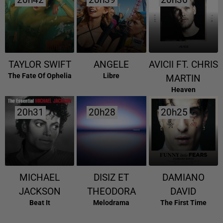
20h42
20h42
20h39
20h39
20h36
20h36
TAYLOR SWIFT
ANGELE
AVICII FT. CHRIS
The Fate Of Ophelia
Libre
MARTIN
Heaven
20h31
20h31
20h28
20h28
20h25
20h25
MICHAEL
DISIZ ET
DAMIANO
JACKSON
THEODORA
DAVID
Beat It
Melodrama
The First Time