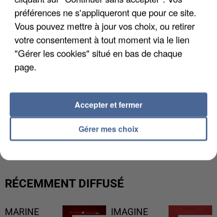
préférences ne s'appliqueront que pour ce site.
Vous pouvez mettre à jour vos choix, ou retirer
votre consentement à tout moment via le lien
"Gérer les cookies" situé en bas de chaque
page.
Accepter et fermer
UNE TOURISTE DE L’OISE EMPORTÉE PAR UNE
Gérer mes choix
COULÉE DE BOUE EN HAUTE-SAVOIE
RÉCEMMENT DIFFUSÉ
MARINE
IMAGINE