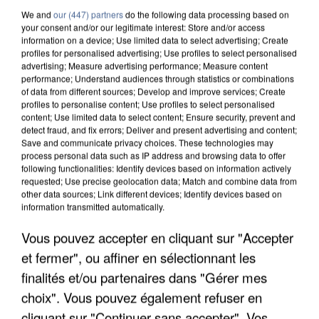
We and
our (447) partners
do the following data processing based on
your consent and/or our legitimate interest: Store and/or access
information on a device; Use limited data to select advertising; Create
profiles for personalised advertising; Use profiles to select personalised
advertising; Measure advertising performance; Measure content
performance; Understand audiences through statistics or combinations
of data from different sources; Develop and improve services; Create
profiles to personalise content; Use profiles to select personalised
content; Use limited data to select content; Ensure security, prevent and
detect fraud, and fix errors; Deliver and present advertising and content;
Save and communicate privacy choices. These technologies may
process personal data such as IP address and browsing data to offer
following functionalities: Identify devices based on information actively
requested; Use precise geolocation data; Match and combine data from
other data sources; Link different devices; Identify devices based on
information transmitted automatically.
UN SECOND CADRE DE LA DZ MAFIA
Vous pouvez accepter en cliquant sur "Accepter
INTERPELLÉ EN ALGÉRIE
et fermer", ou affiner en sélectionnant les
finalités et/ou partenaires dans "Gérer mes
choix". Vous pouvez également refuser en
cliquant sur "Continuer sans accepter". Vos