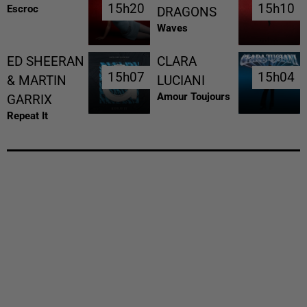
15h20
15h20
15h10
15h10
Escroc
DRAGONS
Waves
ED SHEERAN
CLARA
15h07
15h07
15h04
15h04
& MARTIN
LUCIANI
Amour Toujours
GARRIX
Repeat It