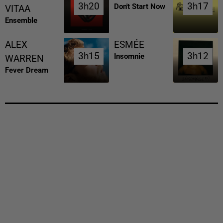
3h20
3h20
3h17
3h17
Don't Start Now
VITAA
Ensemble
ALEX
ESMÉE
3h15
3h15
3h12
3h12
Insomnie
WARREN
Fever Dream