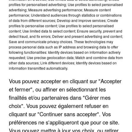
profiles for personalised advertising; Use profiles to select personalised
advertising; Measure advertising performance; Measure content
performance; Understand audiences through statistics or combinations
of data from different sources; Develop and improve services; Create
profiles to personalise content; Use profiles to select personalised
content; Use limited data to select content; Ensure security, prevent and
detect fraud, and fix errors; Deliver and present advertising and content;
Save and communicate privacy choices. These technologies may
process personal data such as IP address and browsing data to offer
following functionalities: Identify devices based on information actively
APRÈS TOUTES CES CANICULES, LES REFUGES
requested; Use precise geolocation data; Match and combine data from
other data sources; Link different devices; Identify devices based on
DE FAUNE SAUVAGE SONT...
information transmitted automatically.
Vous pouvez accepter en cliquant sur "Accepter
et fermer", ou affiner en sélectionnant les
finalités et/ou partenaires dans "Gérer mes
choix". Vous pouvez également refuser en
cliquant sur "Continuer sans accepter". Vos
préférences ne s'appliqueront que pour ce site.
Vous pouvez mettre à jour vos choix, ou retirer