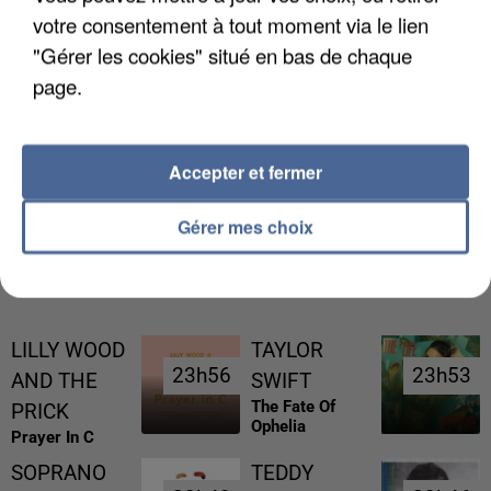
votre consentement à tout moment via le lien
"Gérer les cookies" situé en bas de chaque
page.
L’UN DES FONDATEURS SUPPOSÉS DE LA DZ
MAFIA INTERPELLÉ EN ALGÉRIE
Accepter et fermer
Gérer mes choix
RÉCEMMENT DIFFUSÉ
LILLY WOOD
TAYLOR
23h56
23h56
23h53
23h53
AND THE
SWIFT
The Fate Of
PRICK
Ophelia
Prayer In C
SOPRANO
TEDDY