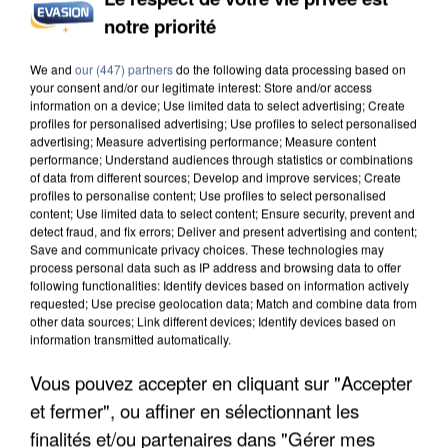
DE SOLIDARITÉ AVEC LES...
notre priorité
We and
our (447) partners
do the following data processing based on
your consent and/or our legitimate interest: Store and/or access
information on a device; Use limited data to select advertising; Create
profiles for personalised advertising; Use profiles to select personalised
advertising; Measure advertising performance; Measure content
performance; Understand audiences through statistics or combinations
of data from different sources; Develop and improve services; Create
profiles to personalise content; Use profiles to select personalised
content; Use limited data to select content; Ensure security, prevent and
detect fraud, and fix errors; Deliver and present advertising and content;
Save and communicate privacy choices. These technologies may
process personal data such as IP address and browsing data to offer
following functionalities: Identify devices based on information actively
requested; Use precise geolocation data; Match and combine data from
other data sources; Link different devices; Identify devices based on
information transmitted automatically.
Vous pouvez accepter en cliquant sur "Accepter
APRÈS TOUTES CES CANICULES, LES REFUGES
DE FAUNE SAUVAGE SONT...
et fermer", ou affiner en sélectionnant les
finalités et/ou partenaires dans "Gérer mes