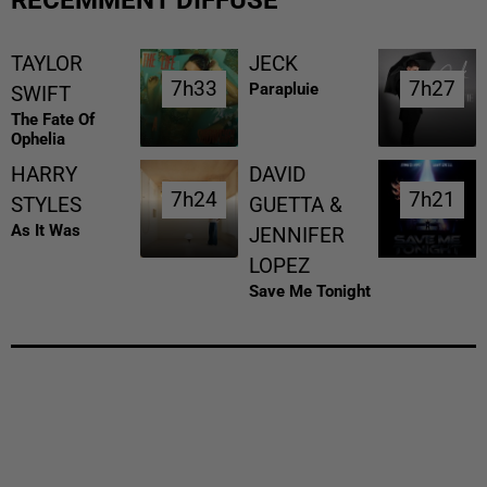
TAYLOR
JECK
7h33
7h33
7h27
7h27
Parapluie
SWIFT
The Fate Of
Ophelia
HARRY
DAVID
7h24
7h24
7h21
7h21
STYLES
GUETTA &
As It Was
JENNIFER
LOPEZ
Save Me Tonight