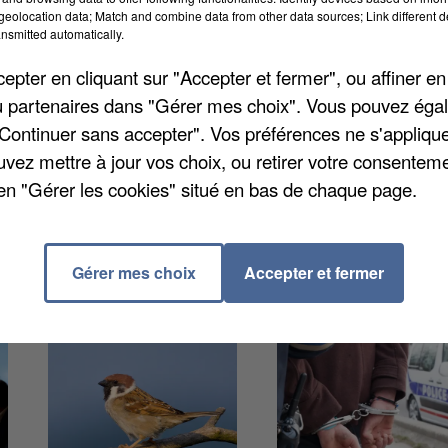
eolocation data; Match and combine data from other data sources; Link different de
nsmitted automatically.
pour des raisons sanitaires mais les forains n'en ont
pter en cliquant sur "Accepter et fermer", ou affiner en
désaccord, le lendemain, ils sont entrés sur le site
/ou partenaires dans "Gérer mes choix". Vous pouvez éga
ents électriques pour faire fonctionner leurs manège
"Continuer sans accepter". Vos préférences ne s'appliqu
ci assurent avoir pris les précautions nécessaires fac
uvez mettre à jour vos choix, ou retirer votre consenteme
s de la population. A tel point que c'était moitié pri
en "Gérer les cookies" situé en bas de chaque page.
Gérer mes choix
Accepter et fermer