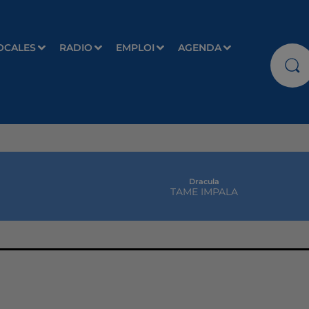
OCALES
RADIO
EMPLOI
AGENDA
Dracula
TAME IMPALA