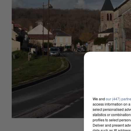
We and
our (447) partn
access information on a 
select personalised ad
statistics or combinatio
profiles to select person
Deliver and present adv
data such as IP address 