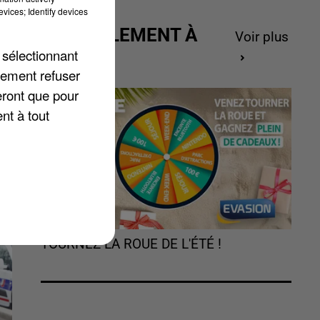
vices; Identify devices
ACTUELLEMENT À
Voir plus
GAGNER
 sélectionnant
lement refuser
s,
eront que pour
e
nt à tout
x
TOURNEZ LA ROUE DE L'ÉTÉ !