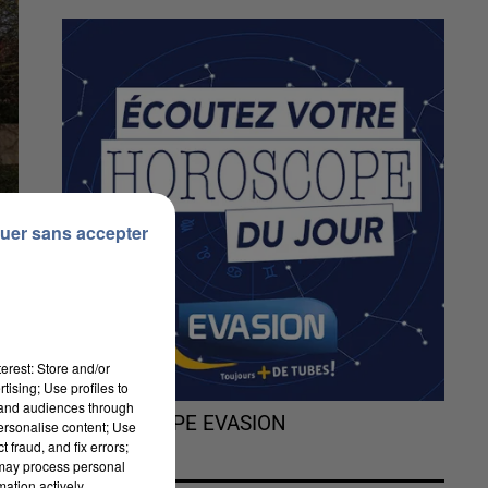
uer sans accepter
erest: Store and/or
tising; Use profiles to
tand audiences through
L'HOROSCOPE EVASION
personalise content; Use
 fraud, and fix errors;
 may process personal
mation actively