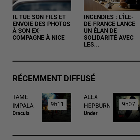
IL TUE SON FILS ET
INCENDIES : L’ÎLE-
ENVOIE DES PHOTOS
DE-FRANCE LANCE
À SON EX-
UN ÉLAN DE
COMPAGNE À NICE
SOLIDARITÉ AVEC
LES...
RÉCEMMENT DIFFUSÉ
TAME
ALEX
9h11
9h11
9h07
9h07
IMPALA
HEPBURN
Dracula
Under