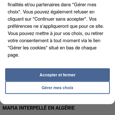
finalités et/ou partenaires dans "Gérer mes
APRÈS TOUTES CES CANICULES, LES REFUGES
DE FAUNE SAUVAGE SONT...
choix". Vous pouvez également refuser en
cliquant sur "Continuer sans accepter". Vos
préférences ne s'appliqueront que pour ce site.
Vous pouvez mettre à jour vos choix, ou retirer
votre consentement à tout moment via le lien
"Gérer les cookies" situé en bas de chaque
page.
Accepter et fermer
Gérer mes choix
L’UN DES FONDATEURS SUPPOSÉS DE LA DZ
MAFIA INTERPELLÉ EN ALGÉRIE