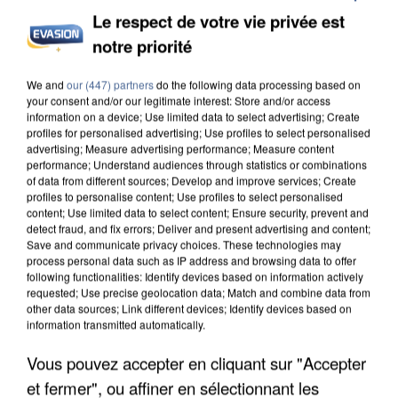
Le respect de votre vie privée est
notre priorité
INCENDIES : L’ÎLE-DE-FRANCE LANCE UN ÉLAN
We and
our (447) partners
do the following data processing based on
DE SOLIDARITÉ AVEC LES...
your consent and/or our legitimate interest: Store and/or access
information on a device; Use limited data to select advertising; Create
profiles for personalised advertising; Use profiles to select personalised
advertising; Measure advertising performance; Measure content
performance; Understand audiences through statistics or combinations
of data from different sources; Develop and improve services; Create
profiles to personalise content; Use profiles to select personalised
content; Use limited data to select content; Ensure security, prevent and
detect fraud, and fix errors; Deliver and present advertising and content;
Save and communicate privacy choices. These technologies may
process personal data such as IP address and browsing data to offer
following functionalities: Identify devices based on information actively
requested; Use precise geolocation data; Match and combine data from
other data sources; Link different devices; Identify devices based on
information transmitted automatically.
Vous pouvez accepter en cliquant sur "Accepter
et fermer", ou affiner en sélectionnant les