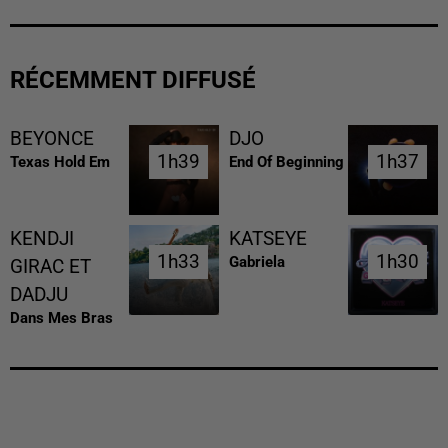
RÉCEMMENT DIFFUSÉ
BEYONCE
DJO
1h39
1h39
1h37
1h37
Texas Hold Em
End Of Beginning
KENDJI
KATSEYE
1h33
1h33
1h30
1h30
Gabriela
GIRAC ET
DADJU
Dans Mes Bras