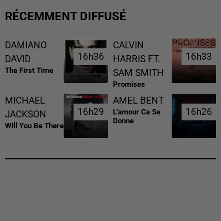
RÉCEMMENT DIFFUSÉ
DAMIANO
CALVIN
16h36
16h36
16h33
16h33
DAVID
HARRIS FT.
The First Time
SAM SMITH
Promises
MICHAEL
AMEL BENT
16h29
16h29
16h26
16h26
L'amour Ca Se
JACKSON
Donne
Will You Be There