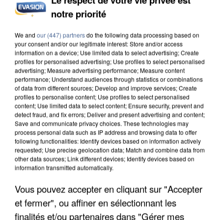
notre priorité
UN SECOND CADRE DE LA DZ MAFIA
INTERPELLÉ EN ALGÉRIE
We and
our (447) partners
do the following data processing based on
your consent and/or our legitimate interest: Store and/or access
information on a device; Use limited data to select advertising; Create
profiles for personalised advertising; Use profiles to select personalised
advertising; Measure advertising performance; Measure content
performance; Understand audiences through statistics or combinations
of data from different sources; Develop and improve services; Create
profiles to personalise content; Use profiles to select personalised
content; Use limited data to select content; Ensure security, prevent and
detect fraud, and fix errors; Deliver and present advertising and content;
Save and communicate privacy choices. These technologies may
process personal data such as IP address and browsing data to offer
following functionalities: Identify devices based on information actively
requested; Use precise geolocation data; Match and combine data from
other data sources; Link different devices; Identify devices based on
information transmitted automatically.
Vous pouvez accepter en cliquant sur "Accepter
et fermer", ou affiner en sélectionnant les
UNE TOURISTE DE L’OISE EMPORTÉE PAR UNE
COULÉE DE BOUE EN HAUTE-SAVOIE
finalités et/ou partenaires dans "Gérer mes