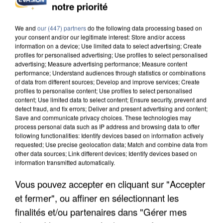
notre priorité
UNE TOURISTE DE L’OISE EMPORTÉE PAR UNE
COULÉE DE BOUE EN HAUTE-SAVOIE
We and
our (447) partners
do the following data processing based on
your consent and/or our legitimate interest: Store and/or access
information on a device; Use limited data to select advertising; Create
profiles for personalised advertising; Use profiles to select personalised
advertising; Measure advertising performance; Measure content
performance; Understand audiences through statistics or combinations
of data from different sources; Develop and improve services; Create
profiles to personalise content; Use profiles to select personalised
content; Use limited data to select content; Ensure security, prevent and
detect fraud, and fix errors; Deliver and present advertising and content;
Save and communicate privacy choices. These technologies may
process personal data such as IP address and browsing data to offer
following functionalities: Identify devices based on information actively
requested; Use precise geolocation data; Match and combine data from
other data sources; Link different devices; Identify devices based on
information transmitted automatically.
Vous pouvez accepter en cliquant sur "Accepter
et fermer", ou affiner en sélectionnant les
LES DONNÉES DE 300 000 CLIENTS DÉROBÉES À
finalités et/ou partenaires dans "Gérer mes
INTERMARCHÉ APRÈS UNE...