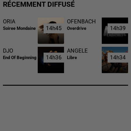
RÉCEMMENT DIFFUSÉ
ORIA
OFENBACH
14h45
14h45
14h39
14h39
Soiree Mondaine
Overdrive
DJO
ANGELE
14h36
14h36
14h34
14h34
End Of Beginning
Libre