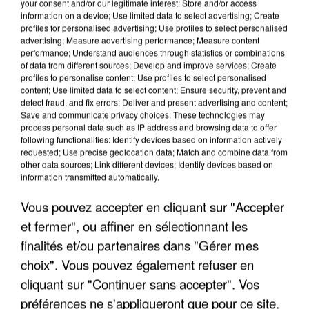
your consent and/or our legitimate interest: Store and/or access
information on a device; Use limited data to select advertising; Create
profiles for personalised advertising; Use profiles to select personalised
advertising; Measure advertising performance; Measure content
performance; Understand audiences through statistics or combinations
of data from different sources; Develop and improve services; Create
profiles to personalise content; Use profiles to select personalised
content; Use limited data to select content; Ensure security, prevent and
detect fraud, and fix errors; Deliver and present advertising and content;
Save and communicate privacy choices. These technologies may
process personal data such as IP address and browsing data to offer
following functionalities: Identify devices based on information actively
requested; Use precise geolocation data; Match and combine data from
other data sources; Link different devices; Identify devices based on
L’UN DES FONDATEURS SUPPOSÉS DE LA DZ
information transmitted automatically.
MAFIA INTERPELLÉ EN ALGÉRIE
Vous pouvez accepter en cliquant sur "Accepter
et fermer", ou affiner en sélectionnant les
finalités et/ou partenaires dans "Gérer mes
choix". Vous pouvez également refuser en
cliquant sur "Continuer sans accepter". Vos
préférences ne s'appliqueront que pour ce site.