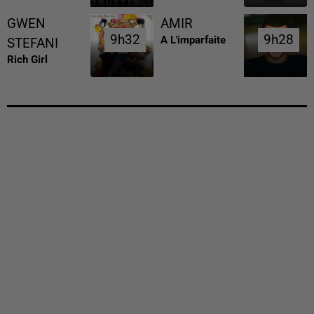
GWEN
AMIR
9h32
9h32
9h28
9h28
A L'imparfaite
STEFANI
Rich Girl