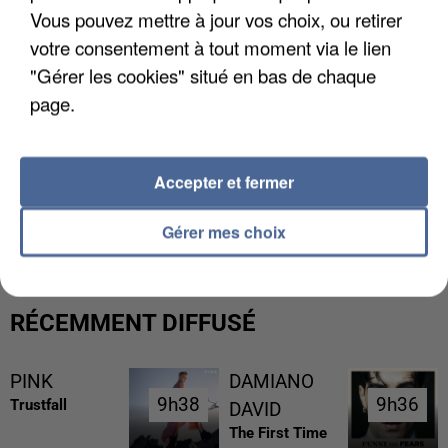
Vous pouvez mettre à jour vos choix, ou retirer
votre consentement à tout moment via le lien
"Gérer les cookies" situé en bas de chaque
page.
Accepter et fermer
UN SECOND CADRE DE LA DZ MAFIA
INTERPELLÉ EN ALGÉRIE
Gérer mes choix
RÉCEMMENT DIFFUSÉ
PINK
DAMIANO
9h38
9h38
9h36
9h36
Trustfall
DAVID
The First Time