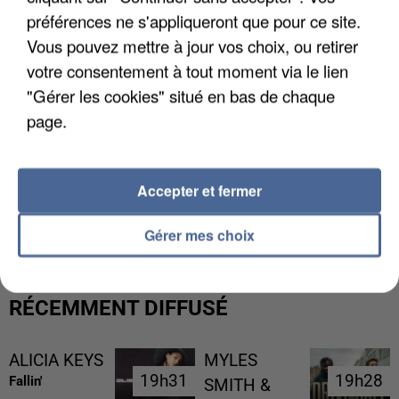
préférences ne s'appliqueront que pour ce site.
Vous pouvez mettre à jour vos choix, ou retirer
votre consentement à tout moment via le lien
"Gérer les cookies" situé en bas de chaque
page.
Accepter et fermer
UNE TOURISTE DE L’OISE EMPORTÉE PAR UNE
COULÉE DE BOUE EN HAUTE-SAVOIE
Gérer mes choix
RÉCEMMENT DIFFUSÉ
ALICIA KEYS
MYLES
19h31
19h31
19h28
19h28
Fallin'
SMITH &