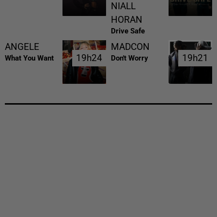
NIALL
HORAN
Drive Safe
ANGELE
MADCON
19h24
19h24
19h21
19h21
What You Want
Don't Worry