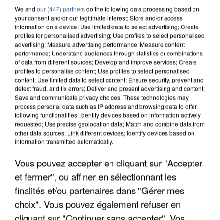
We and
our (447) partners
do the following data processing based on
your consent and/or our legitimate interest: Store and/or access
information on a device; Use limited data to select advertising; Create
profiles for personalised advertising; Use profiles to select personalised
advertising; Measure advertising performance; Measure content
performance; Understand audiences through statistics or combinations
of data from different sources; Develop and improve services; Create
profiles to personalise content; Use profiles to select personalised
content; Use limited data to select content; Ensure security, prevent and
detect fraud, and fix errors; Deliver and present advertising and content;
Save and communicate privacy choices. These technologies may
process personal data such as IP address and browsing data to offer
following functionalities: Identify devices based on information actively
requested; Use precise geolocation data; Match and combine data from
other data sources; Link different devices; Identify devices based on
UN SECOND CADRE DE LA DZ MAFIA
information transmitted automatically.
INTERPELLÉ EN ALGÉRIE
Vous pouvez accepter en cliquant sur "Accepter
et fermer", ou affiner en sélectionnant les
finalités et/ou partenaires dans "Gérer mes
choix". Vous pouvez également refuser en
cliquant sur "Continuer sans accepter". Vos