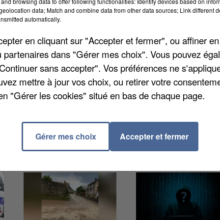
and browsing data to offer following functionalities: Identify devices based on infor
eolocation data; Match and combine data from other data sources; Link different de
nsmitted automatically.
iques ont testés et approuvés par les agents de la
pter en cliquant sur "Accepter et fermer", ou affiner en
s, ils peuvent aller jusqu'à 28 km/h et disposent de
/ou partenaires dans "Gérer mes choix". Vous pouvez éga
s dans leurs patrouilles. Ces engins viennent
"Continuer sans accepter". Vos préférences ne s'appliqu
police municipale, qui dispose déjà d'une voiture de c
uvez mettre à jour vos choix, ou retirer votre consenteme
en "Gérer les cookies" situé en bas de chaque page.
Gérer mes choix
Accepter et fermer