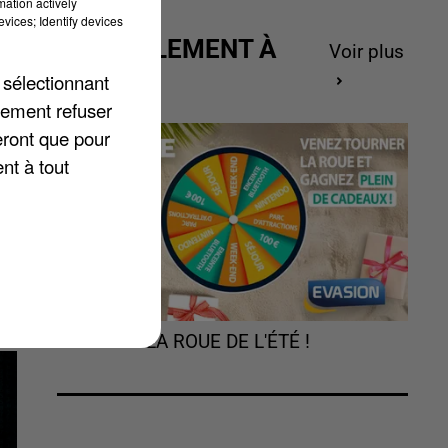
mation actively
vices; Identify devices
ACTUELLEMENT À
Voir plus
GAGNER
 sélectionnant
lement refuser
eront que pour
e
nt à tout
TOURNEZ LA ROUE DE L'ÉTÉ !