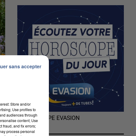
uer sans accepter
erest: Store and/or
tising; Use profiles to
tand audiences through
L'HOROSCOPE EVASION
personalise content; Use
 fraud, and fix errors;
 may process personal