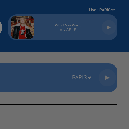
Live :
PARIS
What You Want
ANGELE
PARIS