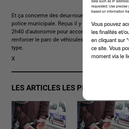
data such as IP address 
requested; Use precise g
based on information tra
Et ça concerne des deux-roues ! Les vélos électr
Vous pouvez acce
police municipale. Reçus il y a quelques semaine
les finalités et
2h40 d'autonomie pour accompagner les policier
en cliquant sur 
renforcer le parc de véhicules électriques de la 
ce site. Vous po
type.
moment via le li
X
LES ARTICLES LES PLUS VUS