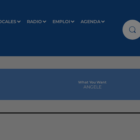
OCALES
RADIO
EMPLOI
AGENDA
What You Want
ANGELE