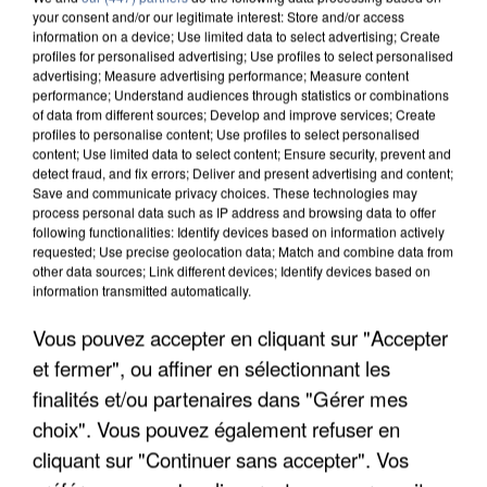
your consent and/or our legitimate interest: Store and/or access
information on a device; Use limited data to select advertising; Create
profiles for personalised advertising; Use profiles to select personalised
advertising; Measure advertising performance; Measure content
performance; Understand audiences through statistics or combinations
of data from different sources; Develop and improve services; Create
profiles to personalise content; Use profiles to select personalised
content; Use limited data to select content; Ensure security, prevent and
detect fraud, and fix errors; Deliver and present advertising and content;
Save and communicate privacy choices. These technologies may
process personal data such as IP address and browsing data to offer
following functionalities: Identify devices based on information actively
requested; Use precise geolocation data; Match and combine data from
other data sources; Link different devices; Identify devices based on
information transmitted automatically.
APRÈS TOUTES CES CANICULES, LES REFUGES
DE FAUNE SAUVAGE SONT...
Vous pouvez accepter en cliquant sur "Accepter
et fermer", ou affiner en sélectionnant les
finalités et/ou partenaires dans "Gérer mes
choix". Vous pouvez également refuser en
cliquant sur "Continuer sans accepter". Vos