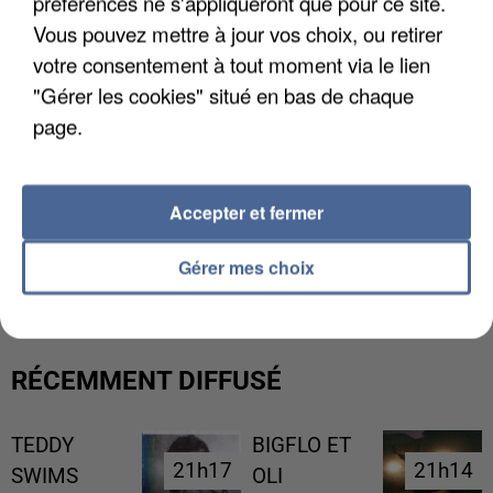
préférences ne s'appliqueront que pour ce site.
Vous pouvez mettre à jour vos choix, ou retirer
votre consentement à tout moment via le lien
"Gérer les cookies" situé en bas de chaque
page.
Accepter et fermer
L’UN DES FONDATEURS SUPPOSÉS DE LA DZ
MAFIA INTERPELLÉ EN ALGÉRIE
Gérer mes choix
RÉCEMMENT DIFFUSÉ
TEDDY
BIGFLO ET
21h17
21h17
21h14
21h14
SWIMS
OLI