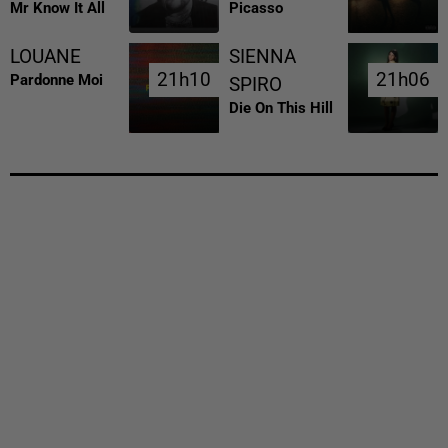
Mr Know It All
Picasso
LOUANE
SIENNA
21h10
21h10
21h06
21h06
Pardonne Moi
SPIRO
Die On This Hill