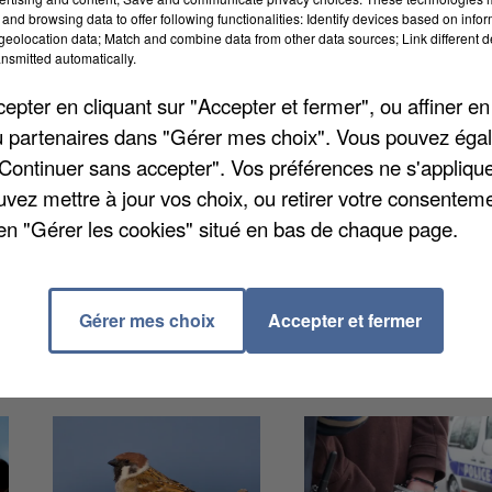
and browsing data to offer following functionalities: Identify devices based on infor
eolocation data; Match and combine data from other data sources; Link different de
surer ses habitants. L'opération « tranquillité
nsmitted automatically.
nnée. Les riverains qui vont quitter leur domicile
pter en cliquant sur "Accepter et fermer", ou affiner en
 gendarmes. Des rondes sont alors organisées à
/ou partenaires dans "Gérer mes choix". Vous pouvez éga
blème, les habitants sont alertés, et une enquête est
"Continuer sans accepter". Vos préférences ne s'appliqu
ie-maintenon.fr
pour télécharger le bulletin
uvez mettre à jour vos choix, ou retirer votre consenteme
en "Gérer les cookies" situé en bas de chaque page.
Gérer mes choix
Accepter et fermer