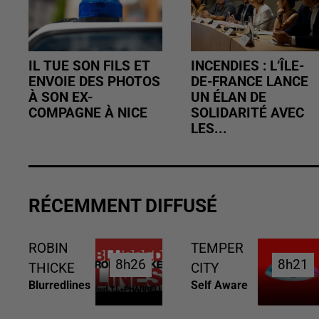
IL TUE SON FILS ET
INCENDIES : L’ÎLE-
ENVOIE DES PHOTOS
DE-FRANCE LANCE
À SON EX-
UN ÉLAN DE
COMPAGNE À NICE
SOLIDARITÉ AVEC
LES...
RÉCEMMENT DIFFUSÉ
ROBIN
TEMPER
8h26
8h26
8h21
8h21
THICKE
CITY
Blurredlines
Self Aware