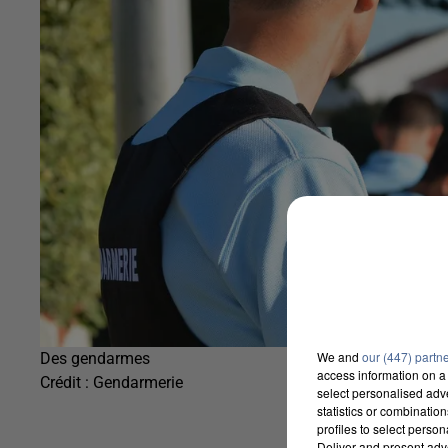
We and
our (447) partn
Des gendarmes
access information on a 
Crédit :
Gendarmerie
select personalised ad
statistics or combinatio
profiles to select person
Deliver and present adv