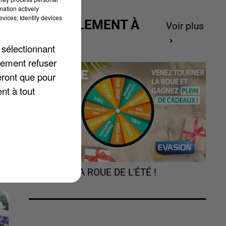
mation actively
vices; Identify devices
ACTUELLEMENT À
Voir plus
GAGNER
 sélectionnant
lement refuser
eront que pour
nt à tout
TOURNEZ LA ROUE DE L'ÉTÉ !