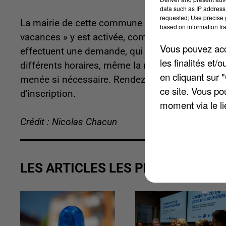
data such as IP address 
requested; Use precise g
La mairie de cette commune eurélienne tient à ras
based on information tra
vacances » y est activée, comme le restant de l'a
Vous pouvez acce
effectuent une demande, qui est transférée aux
les finalités et
différents horaires, même la nuit. En cas de pro
en cliquant sur 
menée si nécessaire. Rendez-vous sur
www.mair
ce site. Vous po
d'inscription.
moment via le li
Crédit : Nicolas Chacun
LES ARTICLES LES PLUS VUS