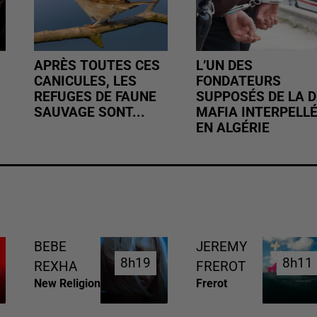
APRÈS TOUTES CES
L’UN DES
CANICULES, LES
FONDATEURS
REFUGES DE FAUNE
SUPPOSÉS DE LA D
SAUVAGE SONT...
MAFIA INTERPELL
EN ALGÉRIE
BEBE
JEREMY
8h19
8h19
8h11
8h11
REXHA
FREROT
New Religion
Frerot