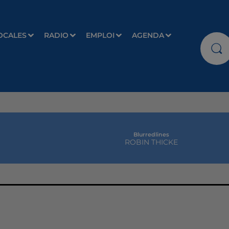
OCALES
RADIO
EMPLOI
AGENDA
Blurredlines
ROBIN THICKE