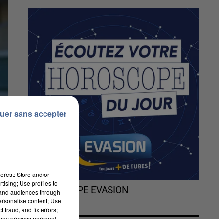
uer sans accepter
erest: Store and/or
tising; Use profiles to
L'HOROSCOPE EVASION
tand audiences through
personalise content; Use
 fraud, and fix errors;
 may process personal