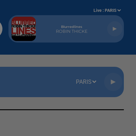
Live :
PARIS
Blurredlines
ROBIN THICKE
PARIS