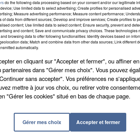
ers
do the following data processing based on your consent and/or our legitimate int
device; Use limited data to select advertising; Create profiles for personalised adver
vertising; Measure advertising performance; Measure content performance; Unders
ns of data from different sources; Develop and improve services; Create profiles to 
alised content; Use limited data to select content; Ensure security, prevent and detect
ertising and content; Save and communicate privacy choices. These technologies
and browsing data to offer following functionalities: Identify devices based on infor
eolocation data; Match and combine data from other data sources; Link different de
nsmitted automatically.
pter en cliquant sur "Accepter et fermer", ou affiner en
/ou partenaires dans "Gérer mes choix". Vous pouvez éga
"Continuer sans accepter". Vos préférences ne s'appliqu
lles processionnaires dans les chênes dans la cour de
uvez mettre à jour vos choix, ou retirer votre consenteme
és très en hauteur, ce qui nécessite l'utilisation d'une
en "Gérer les cookies" situé en bas de chaque page.
 en milieu de semaine et se poursuivra mercredi
 par ces insectes. Ces derniers sont nocifs pour les
cants.
Gérer mes choix
Accepter et fermer