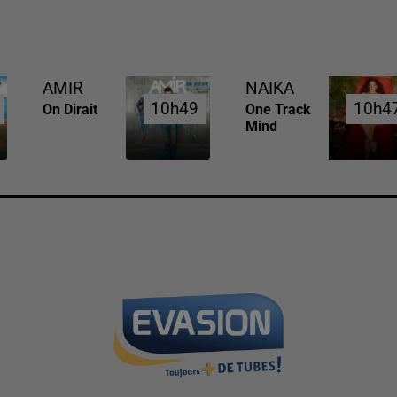
AMIR
NAIKA
10h49
10h49
10h4
10h4
On Dirait
One Track
Mind