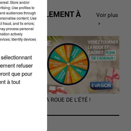
erest: Store and/or
tising; Use profiles to
ACTUELLEMENT À
tand audiences through
Voir plus
personalise content; Use
GAGNER
 fraud, and fix errors;
 may process personal
mation actively
vices; Identify devices
 sélectionnant
lement refuser
eront que pour
nt à tout
TOURNEZ LA ROUE DE L'ÉTÉ !