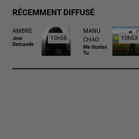
RÉCEMMENT DIFFUSÉ
AMBRE
MANU
10h56
10h56
10h53
10h53
Jme
CHAO
Demande
Me Gustas
Tu