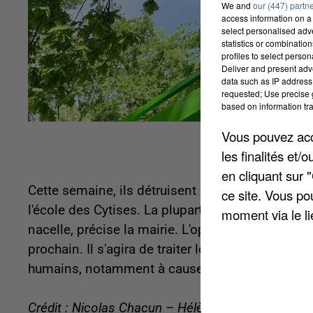
We and
our (447) partn
access information on a 
select personalised ad
statistics or combinatio
profiles to select person
Deliver and present adv
data such as IP address 
requested; Use precise g
based on information tra
Vous pouvez acce
les finalités et
en cliquant sur 
Cette semaine, ils détruisent des nids de cheni
ce site. Vous po
l'école des Cytises. La plupart des nids sont situ
moment via le li
nacelle, précise la mairie. L'opération a débuté
prochain. Il s'agira de traiter les arbres touchés
humains, notamment à cause de leurs poils urti
Crédit : Nicolas Chacun – Hélène Virat