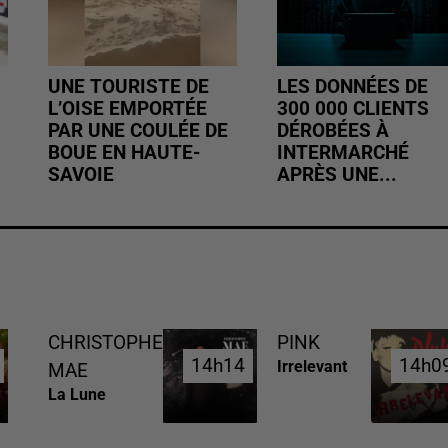
UNE TOURISTE DE
LES DONNÉES DE
L’OISE EMPORTÉE
300 000 CLIENTS
PAR UNE COULÉE DE
DÉROBÉES À
BOUE EN HAUTE-
INTERMARCHÉ
SAVOIE
APRÈS UNE...
CHRISTOPHE
PINK
14h14
14h14
14h0
14h0
Irrelevant
MAE
La Lune