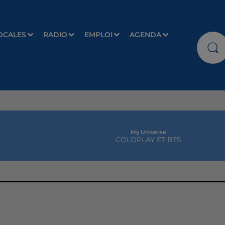
OCALES
RADIO
EMPLOI
AGENDA
My Universe
COLDPLAY ET BTS