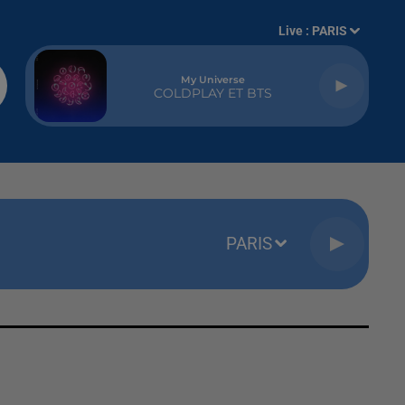
Live :
PARIS
My Universe
COLDPLAY ET BTS
PARIS