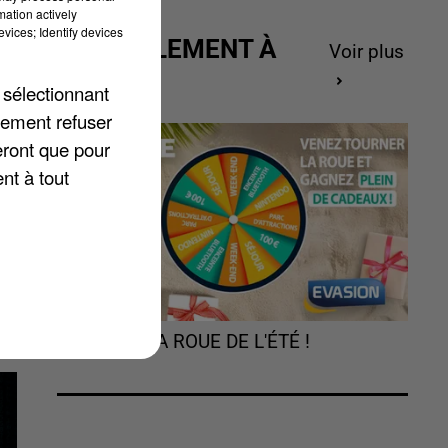
mation actively
vices; Identify devices
ACTUELLEMENT À
Voir plus
GAGNER
 sélectionnant
ce
lement refuser
eront que pour
e
nt à tout
TOURNEZ LA ROUE DE L'ÉTÉ !