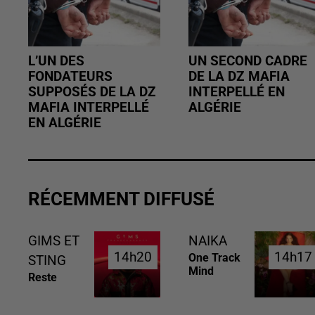
L’UN DES
UN SECOND CADRE
FONDATEURS
DE LA DZ MAFIA
SUPPOSÉS DE LA DZ
INTERPELLÉ EN
MAFIA INTERPELLÉ
ALGÉRIE
EN ALGÉRIE
RÉCEMMENT DIFFUSÉ
GIMS ET
NAIKA
14h20
14h20
14h17
14h17
One Track
STING
Mind
Reste