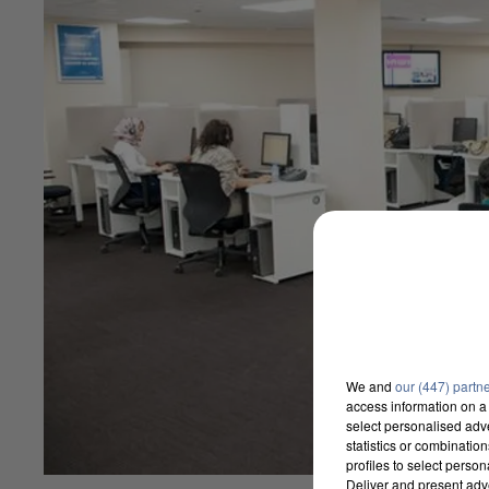
We and
our (447) partn
access information on a 
select personalised ad
statistics or combinatio
profiles to select person
Deliver and present adv