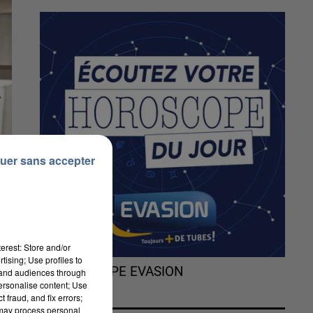
uer sans accepter
erest: Store and/or
tising; Use profiles to
L'HOROSCOPE EVASION
tand audiences through
personalise content; Use
 fraud, and fix errors;
 may process personal