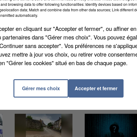
and browsing data to offer following functionalities: Identify devices based on infor
eolocation data; Match and combine data from other data sources; Link different de
nsmitted automatically.
 Mercières à Lacroix-Saint-Ouen, recrute des
pter en cliquant sur "Accepter et fermer", ou affiner en
. Aucune qualification particulière n’est requise, si 
/ou partenaires dans "Gérer mes choix". Vous pouvez éga
 une bonne présentation. Après cette « période
"Continuer sans accepter". Vos préférences ne s'appliqu
 CDI. L’entreprise poursuit son développement et compt
uvez mettre à jour vos choix, ou retirer votre consenteme
s les mois à venir. Pour postuler déposez un CV à
en "Gérer les cookies" situé en bas de chaque page.
ré des Iles à Lacroix-Saint-Ouen.
Gérer mes choix
Accepter et fermer