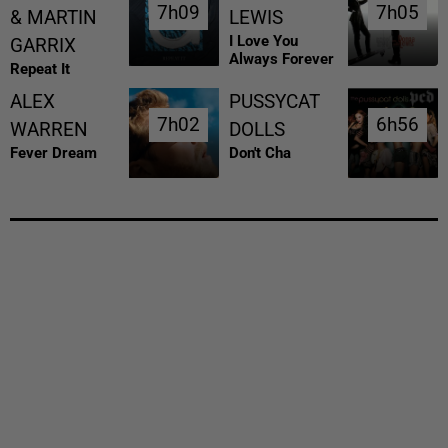
7h09
7h09
7h05
7h05
& MARTIN
LEWIS
I Love You
GARRIX
Always Forever
Repeat It
ALEX
PUSSYCAT
7h02
7h02
6h56
6h56
WARREN
DOLLS
Fever Dream
Don't Cha