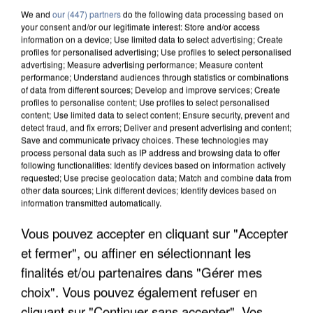
We and
our (447) partners
do the following data processing based on
your consent and/or our legitimate interest: Store and/or access
information on a device; Use limited data to select advertising; Create
profiles for personalised advertising; Use profiles to select personalised
advertising; Measure advertising performance; Measure content
performance; Understand audiences through statistics or combinations
of data from different sources; Develop and improve services; Create
profiles to personalise content; Use profiles to select personalised
content; Use limited data to select content; Ensure security, prevent and
detect fraud, and fix errors; Deliver and present advertising and content;
Save and communicate privacy choices. These technologies may
process personal data such as IP address and browsing data to offer
following functionalities: Identify devices based on information actively
requested; Use precise geolocation data; Match and combine data from
other data sources; Link different devices; Identify devices based on
information transmitted automatically.
L’UN DES FONDATEURS SUPPOSÉS DE LA DZ
Vous pouvez accepter en cliquant sur "Accepter
MAFIA INTERPELLÉ EN ALGÉRIE
et fermer", ou affiner en sélectionnant les
finalités et/ou partenaires dans "Gérer mes
choix". Vous pouvez également refuser en
cliquant sur "Continuer sans accepter". Vos