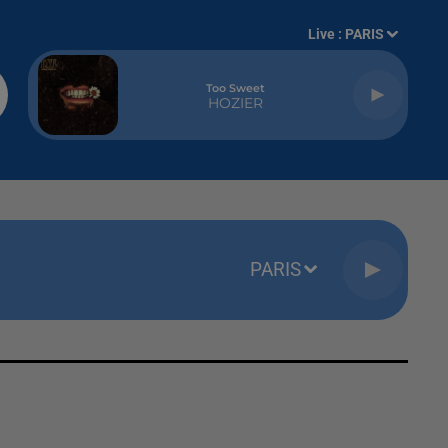
Live :
PARIS
Too Sweet
HOZIER
PARIS