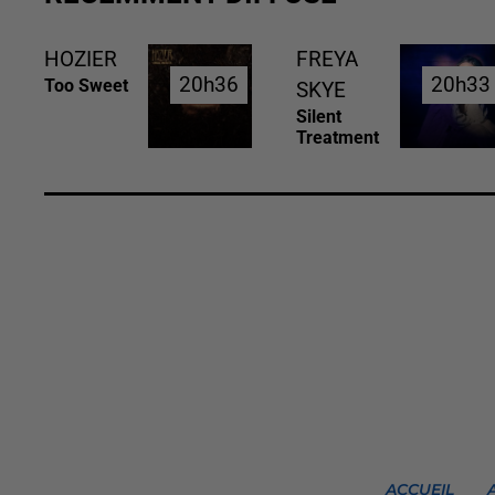
HOZIER
FREYA
20h36
20h36
20h33
20h33
Too Sweet
SKYE
Silent
Treatment
ACCUEIL