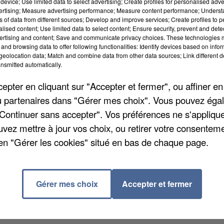
device; Use limited data to select advertising; Create profiles for personalised adver
vertising; Measure advertising performance; Measure content performance; Unders
ns of data from different sources; Develop and improve services; Create profiles to 
alised content; Use limited data to select content; Ensure security, prevent and detect
ertising and content; Save and communicate privacy choices. These technologies
and browsing data to offer following functionalities: Identify devices based on infor
eolocation data; Match and combine data from other data sources; Link different de
nsmitted automatically.
pter en cliquant sur "Accepter et fermer", ou affiner en
/ou partenaires dans "Gérer mes choix". Vous pouvez éga
"Continuer sans accepter". Vos préférences ne s'appliqu
uvez mettre à jour vos choix, ou retirer votre consenteme
edi soir. Le chanteur blond platine n'a pas quitté ses
en "Gérer les cookies" situé en bas de chaque page.
ntre culturel à son nom. Un retour aux sources pour
989. C'est dans cette commune de 5.300 âmes que
grands tubes, « Goodbye Marylou », qu'il a d'ailleurs
Gérer mes choix
Accepter et fermer
mière salle de France à porter le nom de Polnareff.