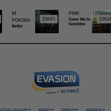
M.
PINK
20h31
20h31
20h2
20h2
Cover Me In
POKORA
Sunshine
Reflet
ACTUS LOCALES
RADIO
EMPLOI
AGENDA