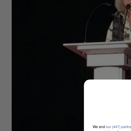
We and
our (447) partn