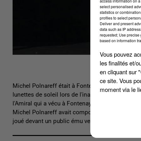
access information on a 
select personalised ad
statistics or combinatio
profiles to select person
Deliver and present adv
data such as IP address 
requested; Use precise g
based on information tra
Vous pouvez acce
les finalités et
en cliquant sur 
ce site. Vous po
Michel Polnareff était à Fontenay-Trésigny vendr
moment via le li
lunettes de soleil lors de l'inauguration d'un ce
l'Amiral qui a vécu à Fontenay entre 1985 et 1
Michel Polnareff avait composé l'un de ses plus 
joué devant un public ému vendredi. C'est la pre