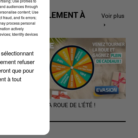
tising; Use profiles to
tand audiences through
personalise content; Use
ACTUELLEMENT À
Voir plus
 fraud, and fix errors;
GAGNER
 may process personal
mation actively
vices; Identify devices
 sélectionnant
lement refuser
eront que pour
nt à tout
TOURNEZ LA ROUE DE L'ÉTÉ !