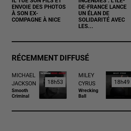
IL TUE SON FILS ET
INCENDIES : L’ÎLE-
ENVOIE DES PHOTOS
DE-FRANCE LANCE
À SON EX-
UN ÉLAN DE
COMPAGNE À NICE
SOLIDARITÉ AVEC
LES...
RÉCEMMENT DIFFUSÉ
MICHAEL
MILEY
18h53
18h53
18h49
18h49
JACKSON
CYRUS
Smooth
Wrecking
Criminal
Ball