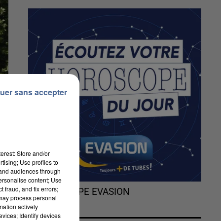
uer sans accepter
erest: Store and/or
tising; Use profiles to
tand audiences through
personalise content; Use
 fraud, and fix errors;
L'HOROSCOPE EVASION
 may process personal
mation actively
vices; Identify devices