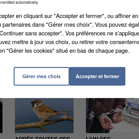
nsmitted automatically.
à trente-cinq maisons individuelles vont être
pter en cliquant sur "Accepter et fermer", ou affiner en
az, rue du Commandant Beaurepaire. Les premières
/ou partenaires dans "Gérer mes choix". Vous pouvez éga
ffice HLM, seront livrées début 2020. C'est en tout cas
"Continuer sans accepter". Vos préférences ne s'appliqu
te était abandonné depuis 2006, et aucun promoteur ne
uvez mettre à jour vos choix, ou retirer votre consenteme
tage des locaux.
en "Gérer les cookies" situé en bas de chaque page.
Gérer mes choix
Accepter et fermer