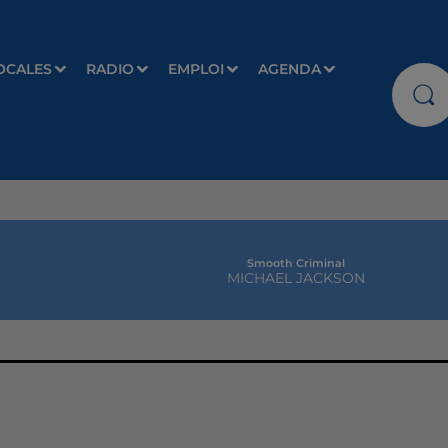
OCALES
RADIO
EMPLOI
AGENDA
Smooth Criminal
MICHAEL JACKSON