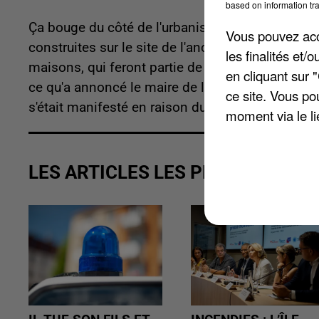
based on information tra
Ça bouge du côté de l'urbanisme à Dreux. Trente 
Vous pouvez acce
construites sur le site de l'ancienne usine à g
les finalités et
maisons, qui feront partie de parc locatif de l'o
en cliquant sur 
ce qu'a annoncé le maire de la ville hier. Le si
ce site. Vous po
s'était manifesté en raison du coût du désamian
moment via le li
LES ARTICLES LES PLUS VUS