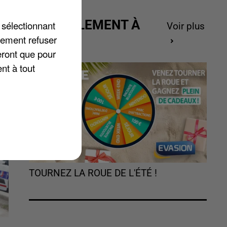
ACTUELLEMENT À
 sélectionnant
Voir plus
GAGNER
lement refuser
eront que pour
nt à tout
TOURNEZ LA ROUE DE L'ÉTÉ !