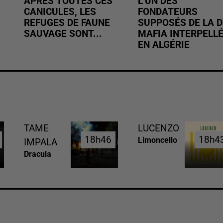
APRÈS TOUTES CES
L’UN DES
CANICULES, LES
FONDATEURS
REFUGES DE FAUNE
SUPPOSÉS DE LA D
SAUVAGE SONT...
MAFIA INTERPELL
EN ALGÉRIE
TAME
LUCENZO
18h46
18h46
18h4
18h4
Limoncello
IMPALA
Dracula