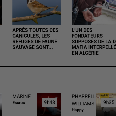
APRÈS TOUTES CES
L’UN DES
CANICULES, LES
FONDATEURS
REFUGES DE FAUNE
SUPPOSÉS DE LA D
SAUVAGE SONT...
MAFIA INTERPELL
EN ALGÉRIE
MARINE
PHARRELL
9h43
9h43
9h35
9h35
Escroc
WILLIAMS
Happy