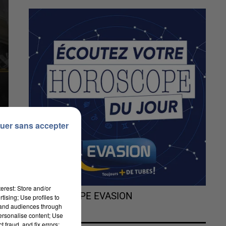
uer sans accepter
erest: Store and/or
L'HOROSCOPE EVASION
tising; Use profiles to
tand audiences through
personalise content; Use
 fraud, and fix errors;