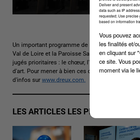
Deliver and present adv
data such as IP address 
requested; Use precise g
based on information tra
Vous pouvez acce
les finalités et
Un important programme de restauration est lancé
en cliquant sur 
Val de Loire et la Paroisse Saint-Etienne-en-Drou
ce site. Vous po
jugés prioritaires : le chœur, l'installation de p
moment via le li
d'art. Pour mener à bien ces chantiers, une enve
d'infos sur
www.dreux.com.
LES ARTICLES LES PLUS VUS