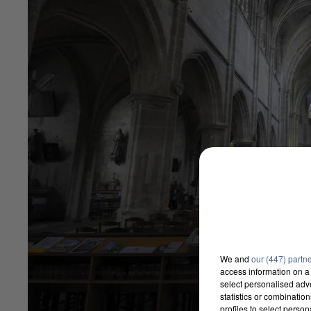
We and
our (447) partn
access information on a 
select personalised ad
statistics or combinatio
profiles to select person