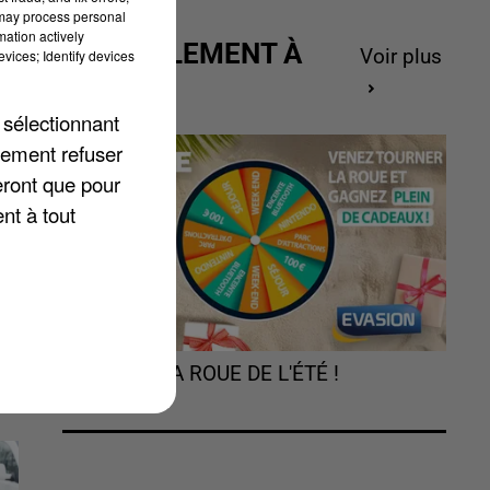
 may process personal
mation actively
ACTUELLEMENT À
Voir plus
vices; Identify devices
GAGNER
 sélectionnant
lement refuser
eront que pour
nt à tout
TOURNEZ LA ROUE DE L'ÉTÉ !