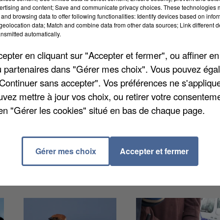
ertising and content; Save and communicate privacy choices. These technologies
and browsing data to offer following functionalities: Identify devices based on infor
eolocation data; Match and combine data from other data sources; Link different de
nsmitted automatically.
pter en cliquant sur "Accepter et fermer", ou affiner en
/ou partenaires dans "Gérer mes choix". Vous pouvez éga
 par la ville, en collaboration avec la DRAC Centre-
"Continuer sans accepter". Vos préférences ne s'appliqu
ais. Quatre importants chantiers ont été identifiés et
uvez mettre à jour vos choix, ou retirer votre consenteme
rotections anti-pigeons, l'orgue, ainsi que deux œuvres
en "Gérer les cookies" situé en bas de chaque page.
loppe globale de 601.152 euros a été allouée. Plus
Gérer mes choix
Accepter et fermer