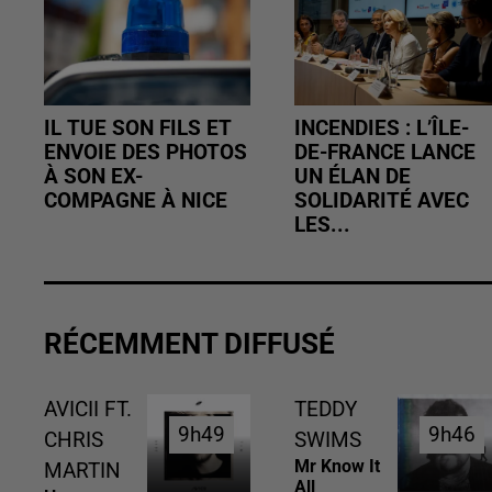
IL TUE SON FILS ET
INCENDIES : L’ÎLE-
ENVOIE DES PHOTOS
DE-FRANCE LANCE
À SON EX-
UN ÉLAN DE
COMPAGNE À NICE
SOLIDARITÉ AVEC
LES...
RÉCEMMENT DIFFUSÉ
AVICII FT.
TEDDY
9h49
9h49
9h46
9h46
CHRIS
SWIMS
Mr Know It
MARTIN
All