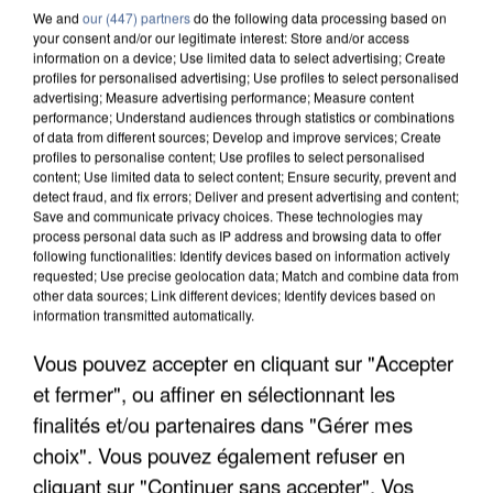
We and
our (447) partners
do the following data processing based on
your consent and/or our legitimate interest: Store and/or access
information on a device; Use limited data to select advertising; Create
profiles for personalised advertising; Use profiles to select personalised
advertising; Measure advertising performance; Measure content
performance; Understand audiences through statistics or combinations
of data from different sources; Develop and improve services; Create
profiles to personalise content; Use profiles to select personalised
content; Use limited data to select content; Ensure security, prevent and
detect fraud, and fix errors; Deliver and present advertising and content;
Save and communicate privacy choices. These technologies may
process personal data such as IP address and browsing data to offer
following functionalities: Identify devices based on information actively
requested; Use precise geolocation data; Match and combine data from
other data sources; Link different devices; Identify devices based on
information transmitted automatically.
APRÈS TOUTES CES CANICULES, LES REFUGES
Vous pouvez accepter en cliquant sur "Accepter
DE FAUNE SAUVAGE SONT...
et fermer", ou affiner en sélectionnant les
finalités et/ou partenaires dans "Gérer mes
choix". Vous pouvez également refuser en
cliquant sur "Continuer sans accepter". Vos