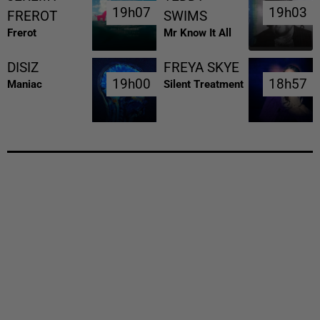
19h07
19h07
19h03
19h03
FREROT
SWIMS
Frerot
Mr Know It All
DISIZ
FREYA SKYE
19h00
19h00
18h57
18h57
Maniac
Silent Treatment