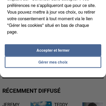
préférences ne s'appliqueront que pour ce site.
Vous pouvez mettre à jour vos choix, ou retirer
votre consentement à tout moment via le lien
"Gérer les cookies" situé en bas de chaque
page.
Accepter et fermer
L’UN DES FONDATEURS SUPPOSÉS DE LA DZ
Gérer mes choix
MAFIA INTERPELLÉ EN ALGÉRIE
RÉCEMMENT DIFFUSÉ
JEREMY
TEDDY