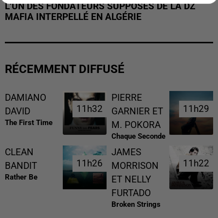
L’UN DES FONDATEURS SUPPOSÉS DE LA DZ
MAFIA INTERPELLÉ EN ALGÉRIE
RÉCEMMENT DIFFUSÉ
DAMIANO
PIERRE
11h32
11h32
11h29
11h29
DAVID
GARNIER ET
The First Time
M. POKORA
Chaque Seconde
CLEAN
JAMES
11h26
11h26
11h22
11h22
BANDIT
MORRISON
Rather Be
ET NELLY
FURTADO
Broken Strings