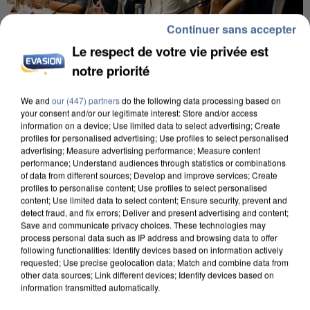
Continuer sans accepter
Le respect de votre vie privée est
notre priorité
INCENDIES : L’ÎLE-DE-FRANCE LANCE UN ÉLAN
We and
our (447) partners
do the following data processing based on
DE SOLIDARITÉ AVEC LES...
your consent and/or our legitimate interest: Store and/or access
information on a device; Use limited data to select advertising; Create
profiles for personalised advertising; Use profiles to select personalised
advertising; Measure advertising performance; Measure content
performance; Understand audiences through statistics or combinations
of data from different sources; Develop and improve services; Create
profiles to personalise content; Use profiles to select personalised
content; Use limited data to select content; Ensure security, prevent and
detect fraud, and fix errors; Deliver and present advertising and content;
Save and communicate privacy choices. These technologies may
process personal data such as IP address and browsing data to offer
following functionalities: Identify devices based on information actively
requested; Use precise geolocation data; Match and combine data from
other data sources; Link different devices; Identify devices based on
information transmitted automatically.